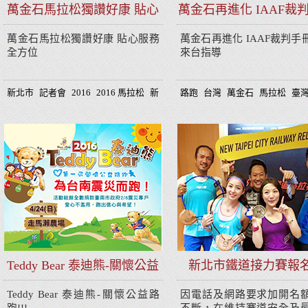
萬金石馬拉松獨讚好康 貼心
萬金石再進化 IAAF裁
服務全方位
主編來台指導
萬金石馬拉松獨讚好康 貼心服務
萬金石再進化 IAAF裁判手
全方位
來台指導
新北市
記者會
2016
2016 馬拉松
新聞
路跑
路跑
Running
台灣
萬金石
萬金石
馬拉松
馬拉松
臺
2
Teddy Bear 泰迪熊-關懷公益
新北市鐵道接力賽報
路跑!!!
滿，100組名額特別加
Teddy Bear 泰迪熊-關懷公益路
因電話及網路要求加開名