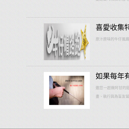
跑，邊跑邊蒐集輕軌
逛淡水新亮點滬尾
輕旅行。
...
more
喜愛收集
原汁原味的牛仔風路跑，真實
如果每年
邀您一起做阿甘的
畫、執行與為盲友