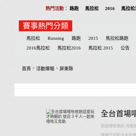
路跑
馬拉松
2016
馬拉松
賽事熱門分類
馬拉松
Running
路跑
2015
馬拉松路跑
2016馬拉松
馬拉松2016
馬拉松 2015
公告
Play
分享
公益活動
慈善
招募
台北
志工
台北市
台中
物資
臺北
宜蘭
M
>
>
首頁
活動爆報
屏東縣
宜蘭縣
臺中市
心得
田中馬拉松
補給品
參賽
屏東縣
臺南
心得文
屏東
臺中
全台首場
耶誕嘻哈跑趴-見軌
捷運公司和淡水在