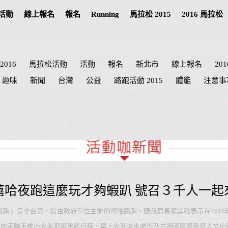
活動
線上報名
報名
Running
馬拉松 2015
2016 馬拉松
2016
馬拉松活動
活動
報名
新北市
線上報名
20
趣味
新聞
台灣
公益
路跑活動 2015
體能
注意事
高雄
南投馬拉松
高雄市
野餐
南投 路跑
極限
成
ERRELL
國際
萬金石
台南市
海賊王
南投縣
台南
台中市
田中
鐵道
世界關懷日
南投
Cosplay
哆啦
彰化
記者會
臺北市
田徑協會
彰化縣
統一發票
嘻哈夜跑這麼玩才夠蝦趴 號召３千人一起
就跑」是全台第一場由政府單位主辦的嘻哈路跑，觀旅局長張其強表示在201
地商家聯手推出完美耶誕跑趴行程，早上先到淡水老街及古蹟園區感受這人文小