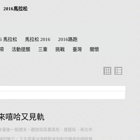
2016馬拉松
16 馬拉松
馬拉松 2016
2016路跑
項
活動提醒
三重
挑戰
臺灣
關懷
績
路線
公益路跑
接力賽
航海王
兒童
抽籤
南投 馬拉松
泰迪熊
a夢
健達
Doraemon
名單
劍湖山
東京馬拉松
臺南市
來嘻哈又見軌
9年最後一個週末，觀旅局與農業局、捷運局、新北市
鎮的魅力，下午搭乘淡海輕軌來到新市鎮參加嘻哈路