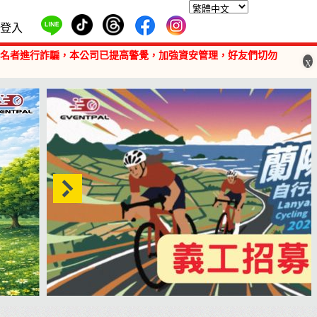
登入
報名者進行詐騙，本公司已提高警覺，加強資安管理，好友們切勿
X
【義工招募】2026 蘭陽百K自行車挑戰賽