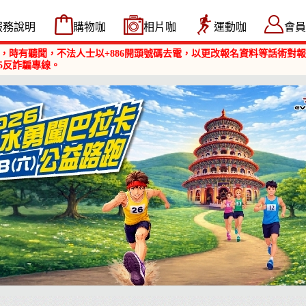
服務說明
購物咖
相片咖
運動咖
會員
，時有聽聞，不法人士以+886開頭號碼去電，以更改報名資料等話術對
5反詐騙專線。
淡水勇闖巴拉卡公益路跑