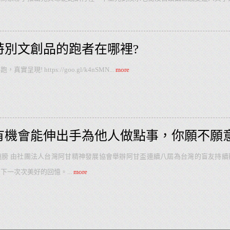
沿線幾米車站的打卡紀念，晚上聽著嘻哈演唱，Chill無限的同時還能在現場
藝文休閒園區。這是趟不論路跑迷、鐵道迷、還是單純喜歡音樂的嘻哈迷，或是
特別文創品的跑者在哪裡?
呈現! https://goo.gl/k4nSMN
...
more
有機會能伸出手為他人做點事，你願不願意
翅膀 由社團法人台灣阿甘精神發展協會舉辦阿甘盃連續八屆為台灣的盲友持續
留下一次次美好的回憶。
...
more