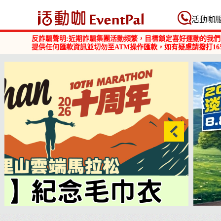
活動咖 Eventpal
活動咖
反詐騙聲明:近期詐騙集團活動頻繁，目標鎖定喜好運動的我們
提供任何匯款資訊並切勿至ATM操作匯款，如有疑慮請撥打16
商品
2026