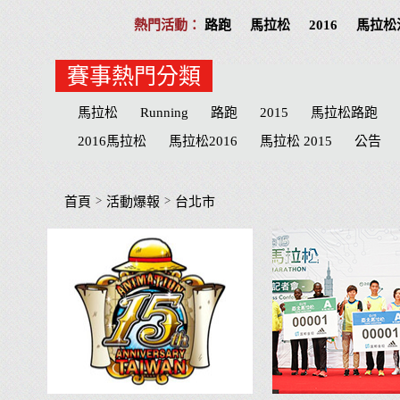
路跑
馬拉松
2016
馬拉松
賽事熱門分類
馬拉松
Running
路跑
2015
馬拉松路跑
2016馬拉松
馬拉松2016
馬拉松 2015
公告
Play
分享
公益活動
慈善
招募
台北
志工
台北市
台中
物資
臺北
宜蘭
M
>
>
首頁
活動爆報
台北市
宜蘭縣
臺中市
心得
田中馬拉松
補給品
參賽
屏東縣
臺南
心得文
屏東
臺中