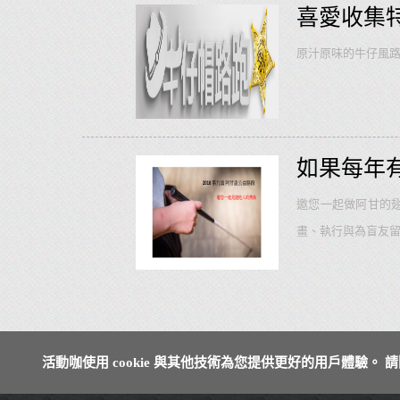
輕旅行。
...
more
喜愛收集
原汁原味的牛仔風路跑，真實
如果每年
邀您一起做阿甘的
畫、執行與為盲友
活動咖使用 cookie 與其他技術為您提供更好的用戶體驗。 