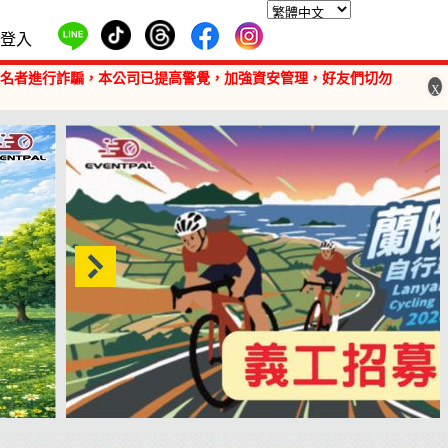
登入
報名者進行詐騙，本公司已提高警覺，加強資安管理，好友們切勿
X
【義工招募】2026 蘭陽百K自行車挑戰賽