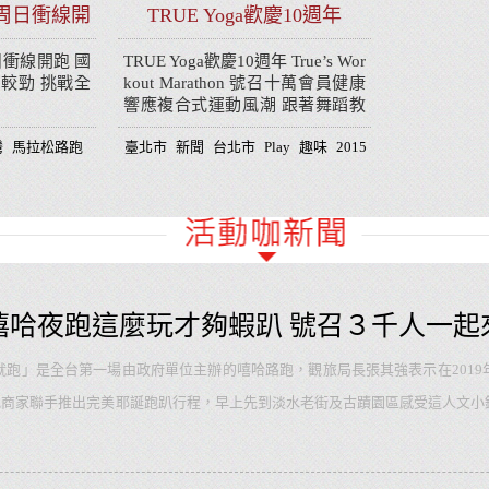
 周日衝線開
TRUE Yoga歡慶10週年
日衝線開跑 國
TRUE Yoga歡慶10週年 True’s Wor
較勁 挑戰全
kout Marathon 號召十萬會員健康
響應複合式運動風潮 跟著舞蹈教
父藍波老師信義街頭舞力全開，
灣
馬拉松路跑
台北
臺北市
Running
新聞
2015
台北市
馬拉松活動
Play
趣味
馬拉松 2015
2015
活動
路跑
分享
馬拉松
體能
激情搖擺!
嘻哈夜跑這麼玩才夠蝦趴 號召３千人一起
就跑」是全台第一場由政府單位主辦的嘻哈路跑，觀旅局長張其強表示在201
地商家聯手推出完美耶誕跑趴行程，早上先到淡水老街及古蹟園區感受這人文小
沿線幾米車站的打卡紀念，晚上聽著嘻哈演唱，Chill無限的同時還能在現場
藝文休閒園區。這是趟不論路跑迷、鐵道迷、還是單純喜歡音樂的嘻哈迷，或是