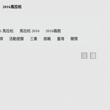
2016馬拉松
16 馬拉松
馬拉松 2016
2016路跑
項
活動提醒
三重
挑戰
臺灣
關懷
績
路線
公益路跑
接力賽
航海王
兒童
抽籤
南投 馬拉松
泰迪熊
a夢
健達
Doraemon
名單
劍湖山
東京馬拉松
臺南市