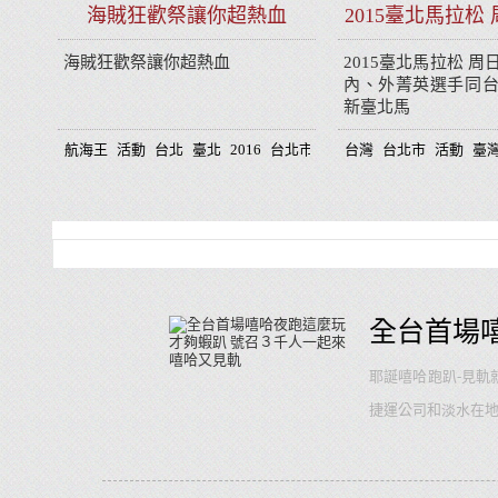
海賊狂歡祭讓你超熱血
2015臺北馬拉松
跑
海賊狂歡祭讓你超熱血
2015臺北馬拉松 周
內、外菁英選手同台
新臺北馬
航海王
活動
台北
臺北
2016
台北市
趣味
台灣
台北市
活動
臺
全台首場
耶誕嘻哈跑趴-見軌
捷運公司和淡水在
跑，邊跑邊蒐集輕軌
逛淡水新亮點滬尾