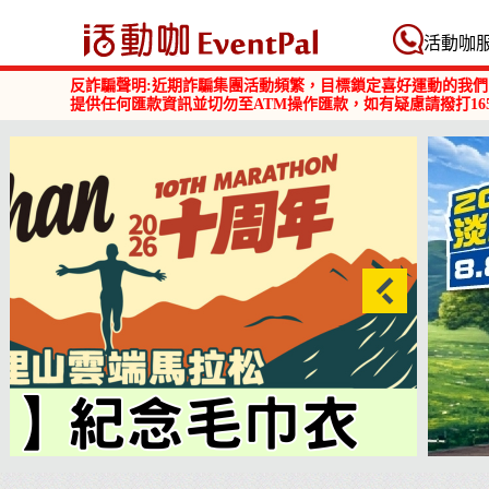
活動咖 Eventpal
活動咖
反詐騙聲明:近期詐騙集團活動頻繁，目標鎖定喜好運動的我們
提供任何匯款資訊並切勿至ATM操作匯款，如有疑慮請撥打16
商品
2026