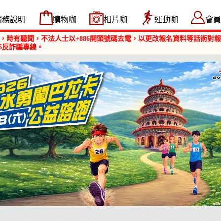
服務說明
購物咖
相片咖
運動咖
會員
，時有聽聞，不法人士以+886開頭號碼去電，以更改報名資料等話術對
5反詐騙專線。
淡水勇闖巴拉卡公益路跑