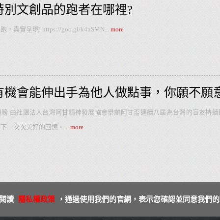
特別文創品的跑者在哪裡?
呈現! https://goo.gl/k4nSMN
...
more
有機會能伸出手為他人做點事，你願不願意
翅膀 由社團法人台灣阿甘精神發展協會舉辦阿甘盃連續八屆為台灣的盲友持續
留下一次次美好的回憶。
...
more
請閱讀
隱私權政策
，通過使用我們的官網，表示您確認並同意我們的