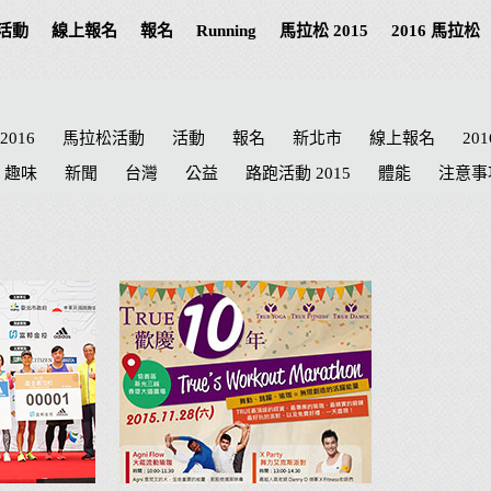
活動
線上報名
報名
Running
馬拉松 2015
2016 馬拉松
2016
馬拉松活動
活動
報名
新北市
線上報名
20
趣味
新聞
台灣
公益
路跑活動 2015
體能
注意事
高雄
南投馬拉松
高雄市
野餐
南投 路跑
極限
成
ERRELL
國際
萬金石
台南市
海賊王
南投縣
台南
台中市
田中
鐵道
世界關懷日
南投
Cosplay
哆啦
彰化
記者會
臺北市
田徑協會
彰化縣
統一發票