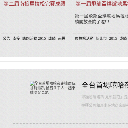
第二屆南投馬拉松完賽成績
第一屆飛龍盃烘爐地馬
公告
成績查詢
第一屆飛龍盃烘爐地馬拉
績開放查詢了喔!!!
公告
南投
路跑活動 2015
成績
南投 馬拉松
馬拉松活動
路跑
南投馬拉松
新北市
2015
南投 路跑
成績
全台首場嘻哈
耶誕嘻哈跑趴-見軌就跑」
捷運公司和淡水在地商家聯
跑，邊跑邊蒐集輕軌沿線幾米
逛淡水新亮點滬尾藝文休閒