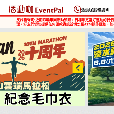
活動咖 Eventpal
活動咖服務說明
反詐騙聲明:近期詐騙集團活動頻繁，目標鎖定喜好運動的我們
理，好友們切勿提供任何匯款資訊並切勿至ATM操作匯款，如
2026淡水勇闖巴