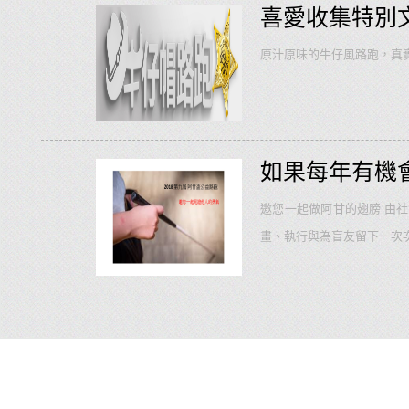
輕旅行。
...
more
喜愛收集特別
原汁原味的牛仔風路跑，真實呈現! h
如果每年有機
邀您一起做阿甘的翅膀 由
畫、執行與為盲友留下一次