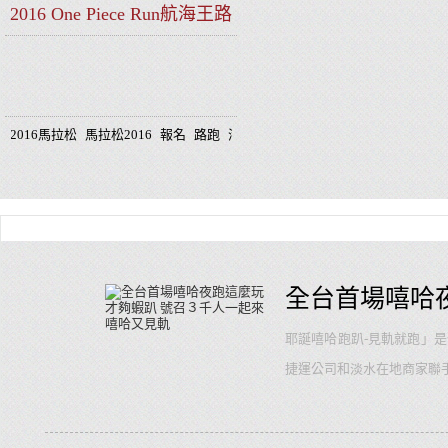
2016 One Piece Run航海王路
跑高雄場 好評不斷 加碼名額
再開
2016馬拉松
馬拉松2016
報名
路跑
海賊王
2016路跑
航海王
線上報名
全台首場嘻哈
耶誕嘻哈跑趴-見軌就跑」
捷運公司和淡水在地商家聯
跑，邊跑邊蒐集輕軌沿線幾米
逛淡水新亮點滬尾藝文休閒