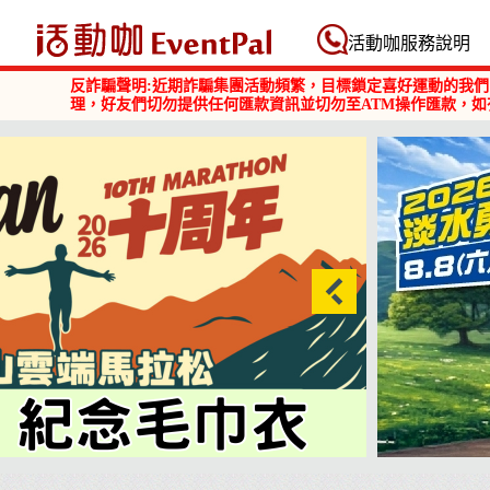
活動咖 Eventpal
活動咖服務說明
反詐騙聲明:近期詐騙集團活動頻繁，目標鎖定喜好運動的我們
理，好友們切勿提供任何匯款資訊並切勿至ATM操作匯款，如
2026淡水勇闖巴