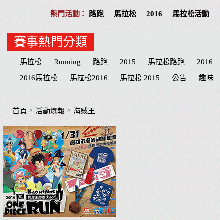
路跑
馬拉松
2016
馬拉松活動
賽事熱門分類
馬拉松
Running
路跑
2015
馬拉松路跑
2016
2016馬拉松
馬拉松2016
馬拉松 2015
公告
趣味
Play
分享
公益活動
慈善
招募
台北
高雄
志工
台北市
台中
物資
臺北
宜蘭
MERREL
>
>
首頁
活動爆報
海賊王
宜蘭縣
臺中市
心得
田中馬拉松
補給品
台中
參賽
屏東縣
臺南
心得文
屏東
臺中
彰化