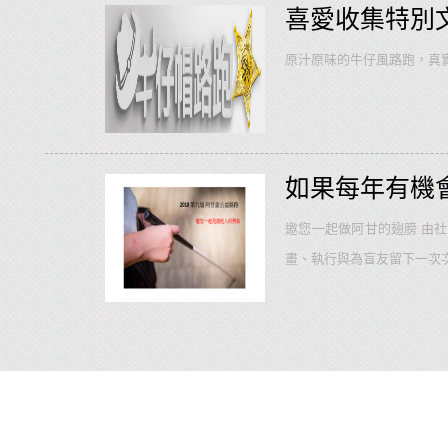
輕旅行。
...
more
喜愛收集特別
原汁原味的牛仔風路跑，真實呈現! h
如果每年有機
邀您一起做阿甘的翅膀 由
畫、執行與為盲友留下一次