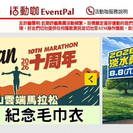
活動咖 Eventpal
活動咖服務說明
反詐騙聲明:近期詐騙集團活動頻繁，目標鎖定喜好運動的我們
理，好友們切勿提供任何匯款資訊並切勿至ATM操作匯款，如
2026淡水勇闖巴