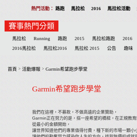
路跑
馬拉松
2016
馬拉松活動
賽事熱門分類
馬拉松
Running
路跑
2015
馬拉松路跑
2016
2016馬拉松
馬拉松2016
馬拉松 2015
公告
趣味
活動提醒
分享
公益活動
慈善
招募
台北
高
物資
臺北
路線
公益路跑
接力賽
宜蘭縣
臺
>
>
首頁
活動爆報
Garmin希望跑步學堂
萬金石
台南市
海賊王
南投縣
台南
兒童
抽
Garmin希望跑步學堂
南投
Cosplay
哆啦a夢
健達
Doraemon
名單
我們在這裡，不募款，不做高遠的企業贊助，
Garmin
正在努力的是，搭一座希望的橋樑，在正規教育
從最小的金額開始，
讓世界知道他們的專業值得付費，種下新的市場一顆小
讓他們的勤奮努力感染你人生的方向，找到無價的成就