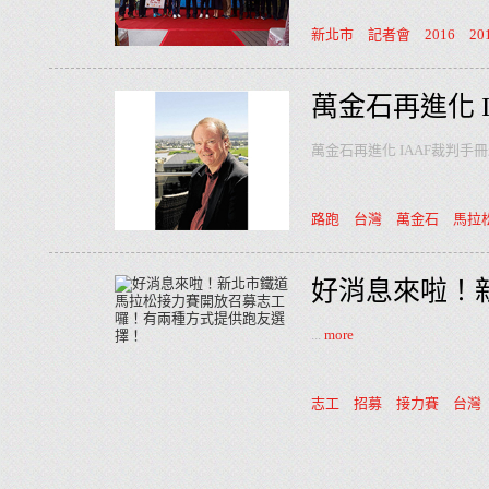
新北市
記者會
2016
20
萬金石再進化 
萬金石再進化 IAAF裁判手
路跑
台灣
萬金石
馬拉
好消息來啦！
...
more
志工
招募
接力賽
台灣