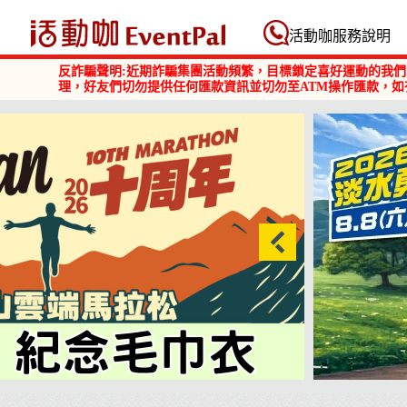
活動咖 Eventpal
活動咖服務說明
反詐騙聲明:近期詐騙集團活動頻繁，目標鎖定喜好運動的我們
理，好友們切勿提供任何匯款資訊並切勿至ATM操作匯款，如
2026淡水勇闖巴