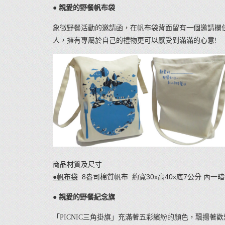
● 親愛的野餐帆布袋
象徵野餐活動的邀請函，在帆布袋背面留有一個邀請欄
人，擁有專屬於自己的禮物更可以感受到滿滿的心意!
商品材質及尺寸
●帆布袋
8
盎司棉質帆布
約寬
30x
高
40x
底
7
公分 內一
●
親愛的野餐紀念旗
「PICNIC三角掛旗」充滿著五彩繽紛的顏色，飄揚