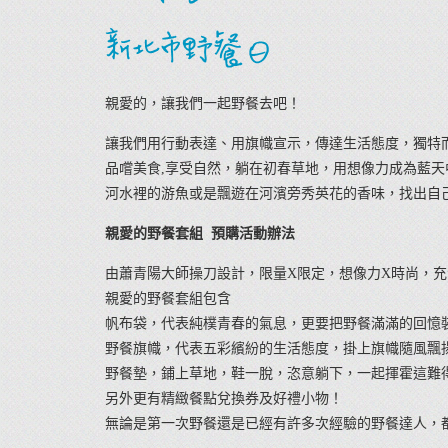
親愛的，讓我們一起野餐去吧！
讓我們用行動表達、用旗幟宣示，傳達生活態度，獨特
品嚐美食,享受自然，躺在初春草地，用想像力成為藍天
河水裡的游魚或是飄遊在河濱旁秀英花的香味，找出自
親愛的野餐套組 預購活動辦法
由蕭青陽大師操刀設計，限量X限定，想像力X時尚，
親愛的野餐套組包含
帆布袋，代表純樸青春的氣息，更要把野餐滿滿的回憶裝
野餐旗幟，代表五彩繽紛的生活態度，掛上旗幟隨風飄
野餐墊，鋪上草地，鞋一脫，恣意躺下，一起揮霍這難得
另外更有精緻餐點兌換券及好禮小物！
無論是第一次野餐還是已經有許多次經驗的野餐達人，