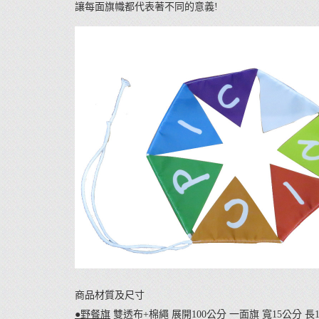
讓每面旗幟都代表著不同的意義!
商品材質及尺寸
●野餐旗
雙透布+棉繩 展開100公分 一面旗 寬15公分 長