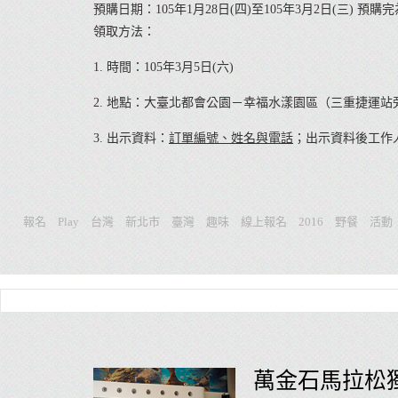
預購日期：105年1月28日(四)至105年3月2日(三) 預購
領取方法：
1. 時間：105年3月5日(六)
2. 地點：大臺北都會公園－幸福水漾園區（三重捷運
3. 出示資料：
訂單編號、姓名與電話
；出示資料後工作
報名
Play
台灣
新北市
臺灣
趣味
線上報名
2016
野餐
活動
萬金石馬拉松