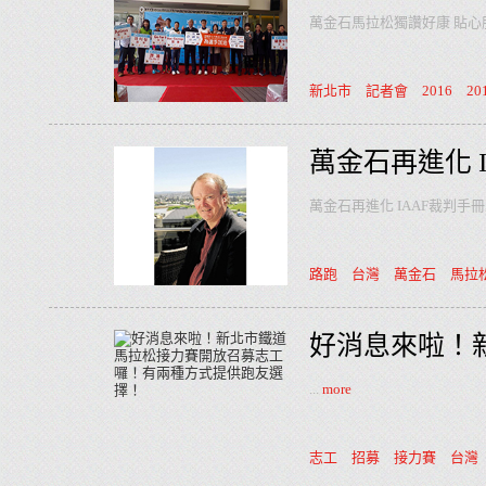
萬金石馬拉松獨讚好康 貼心
新北市
記者會
2016
20
萬金石再進化 
萬金石再進化 IAAF裁判手
路跑
台灣
萬金石
馬拉
好消息來啦！
...
more
志工
招募
接力賽
台灣