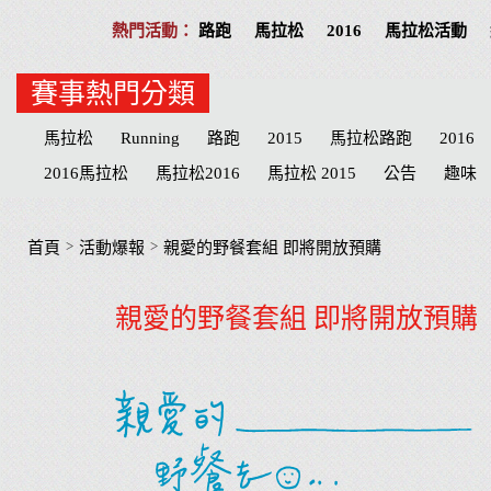
路跑
馬拉松
2016
馬拉松活動
賽事熱門分類
馬拉松
Running
路跑
2015
馬拉松路跑
2016
2016馬拉松
馬拉松2016
馬拉松 2015
公告
趣味
Play
分享
公益活動
慈善
招募
台北
高雄
志工
台北市
台中
物資
臺北
宜蘭
MERREL
>
>
首頁
活動爆報
親愛的野餐套組 即將開放預購
宜蘭縣
臺中市
心得
田中馬拉松
補給品
台中
親愛的野餐套組 即將開放預購
參賽
屏東縣
臺南
心得文
屏東
臺中
彰化