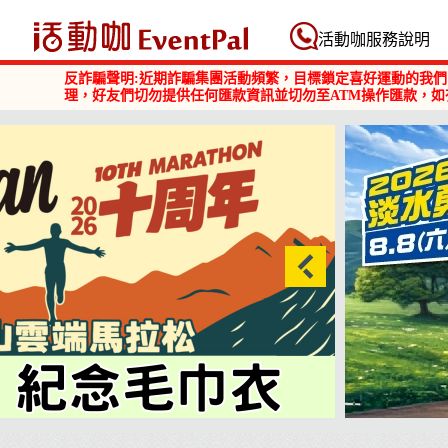
活動咖 Eventpal
活動咖服務說明
反詐騙聲明:近期詐騙集團活動頻繁，目標鎖定喜好運動的我們
理，好友們切勿提供任何匯款資訊並切勿至ATM操作匯款，如
2026淡水勇闖巴