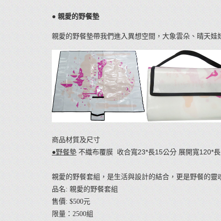
● 親愛的野餐墊
親愛的野餐墊帶我們進入異想空間，大象雲朵、晴天娃
商品材質及尺寸
●野餐墊
不織布覆膜
收合寬
23*
長
15
公分 展開寬
120*
長
親愛的野餐套組，是生活與設計的結合，更是野餐的靈
品名: 親愛的野餐套組
售價: $500元
限量：2500組