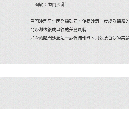
﹝關於：隘門沙灘〕
隘門沙灘早年因盜採砂石，使得沙灘一度成為裸露
門沙灘恢復成以往的美麗風貌。
如今的隘門沙灘是一處佈滿珊瑚、貝殼及白沙的美