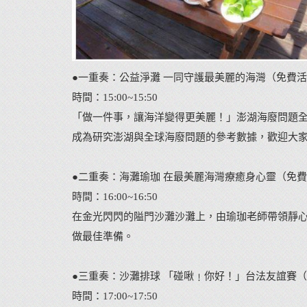
●一重奏：公益淨灘 一同守護最美麗的海灣（免費
時間：15:00~15:50
「做一件事，讓海洋變得更美麗！」澎湖海廢問題全
成為研究澎湖與全球海廢問題的參考數據，歡迎大
●二重奏：海灘瑜珈 在最美麗海灣療癒身心靈（免
時間：16:00~16:50
在金光閃閃的隘門沙灘沙灘上，由瑜珈老師帶領靜心瑜
做最佳準備。
●三重奏：沙灘排球 「碰啾﹗你好！」台法友誼賽
時間：17:00~17:50