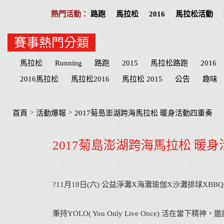
路跑
馬拉松
2016
馬拉松活動
賽事熱門分類
馬拉松
Running
路跑
2015
馬拉松路跑
2016
2016馬拉松
馬拉松2016
馬拉松 2015
公告
趣味
活動提醒
分享
公益活動
慈善
招募
台北
高
物資
臺北
路線
公益路跑
接力賽
宜蘭縣
臺
>
>
首頁
活動爆報
2017菊島澎湖跨海馬拉松 暖身活動四重奏
萬金石
台南市
海賊王
南投縣
台南
兒童
抽
2017菊島澎湖跨海馬拉松 暖
南投
Cosplay
哆啦a夢
健達
Doraemon
名單
?11月18日(六) 公益淨灘X海灘瑜伽X沙灘排球XBBQ
秉持YOLO( You Only Live Once) 