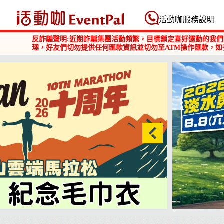
活動咖 Eventpal
活動咖服務說明
反詐騙聲明:近期詐騙集團活動頻繁，目標鎖定喜好運動的我們
理，好友們切勿提供任何匯款資訊並切勿至ATM操作匯款，如
2026淡水勇闖巴