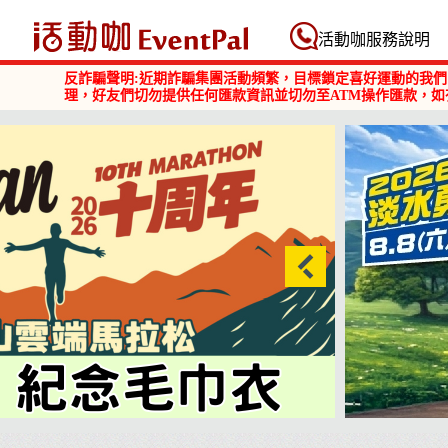
活動咖 Eventpal
活動咖服務說明
反詐騙聲明:近期詐騙集團活動頻繁，目標鎖定喜好運動的我們
理，好友們切勿提供任何匯款資訊並切勿至ATM操作匯款，如
2026淡水勇闖巴