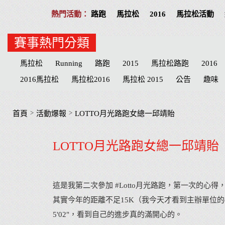
路跑
馬拉松
2016
馬拉松活動
賽事熱門分類
馬拉松
Running
路跑
2015
馬拉松路跑
2016
2016馬拉松
馬拉松2016
馬拉松 2015
公告
趣味
活動提醒
分享
公益活動
慈善
招募
台北
高
物資
臺北
路線
公益路跑
接力賽
宜蘭縣
臺
>
>
首頁
活動爆報
LOTTO月光路跑女總一邱靖貽
萬金石
台南市
海賊王
南投縣
台南
兒童
抽
LOTTO月光路跑女總一邱靖貽
南投
Cosplay
哆啦a夢
健達
Doraemon
名單
這是我第二次參加
#Lotto月光路跑
，第一次的心得，
其實今年的距離不足15K（我今天才看到主辦單位的em
5'02"，看到自己的進步真的滿開心的。