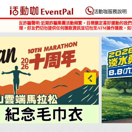
活動咖 Eventpal
活動咖服務說明
反詐騙聲明:近期詐騙集團活動頻繁，目標鎖定喜好運動的我們
理，好友們切勿提供任何匯款資訊並切勿至ATM操作匯款，如
2026淡水勇闖巴