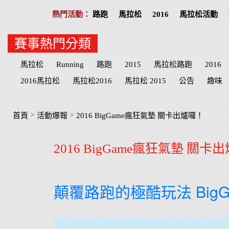
路跑
馬拉松
2016
馬拉松活動
賽事熱門分類
馬拉松
Running
路跑
2015
馬拉松路跑
2016
2016馬拉松
馬拉松2016
馬拉松 2015
公告
趣味
Play
分享
公益活動
慈善
招募
台北
高雄
志工
台北市
台中
物資
臺北
宜蘭
MERREL
>
>
首頁
活動爆報
2016 BigGame瘋狂氣墊 關卡出爐囉！
宜蘭縣
臺中市
心得
田中馬拉松
補給品
台中
2016 BigGame瘋狂氣墊 關卡
參賽
屏東縣
臺南
心得文
屏東
臺中
彰化
顛覆路跑的極酷玩法 BigG