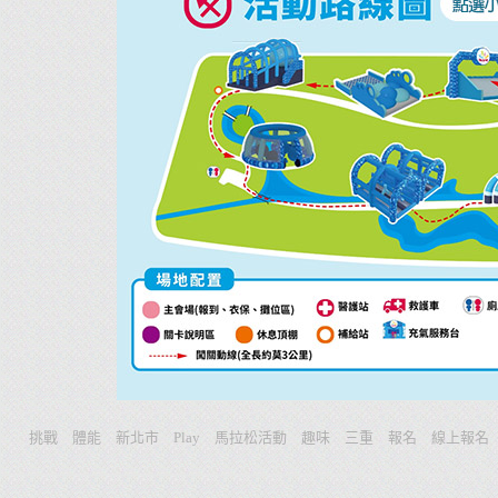
挑戰
體能
新北市
Play
馬拉松活動
趣味
三重
報名
線上報名