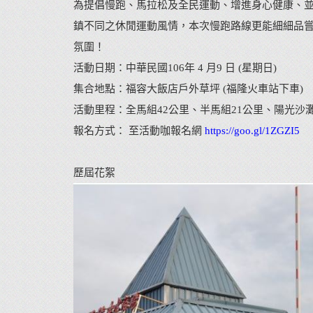
為提倡慢跑、馬拉松及全民運動、增進身心健康、
鎮不同之休閒運動風情，本次慢跑路線更能細細品嘗
氛圍！
活動日期：中華民國106年 4 月9 日 (星期日)
集合地點：福容大飯店戶外草坪 (福隆火車站下車)
活動里程：全馬組42公里、半馬組21公里、陽光沙灘
報名方式： 至活動咖報名網
https://goo.gl/1ZGZI5
歷屆花絮