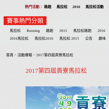
路跑
馬拉松
2016
馬拉松活動
賽事熱門分類
馬拉松
Running
路跑
2015
馬拉松路跑
2016
2016馬拉松
馬拉松2016
馬拉松 2015
公告
趣味
活動提醒
分享
公益活動
慈善
招募
台北
高
物資
臺北
路線
公益路跑
接力賽
宜蘭縣
臺
>
>
首頁
活動爆報
2017第四屆貢寮馬拉松
萬金石
台南市
海賊王
南投縣
台南
兒童
抽
2017第四屆貢寮馬拉松
南投
Cosplay
哆啦a夢
健達
Doraemon
名單