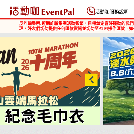
活動咖 Eventpal
活動咖服務說明
反詐騙聲明:近期詐騙集團活動頻繁，目標鎖定喜好運動的我們
理，好友們切勿提供任何匯款資訊並切勿至ATM操作匯款，如
2026淡水勇闖巴