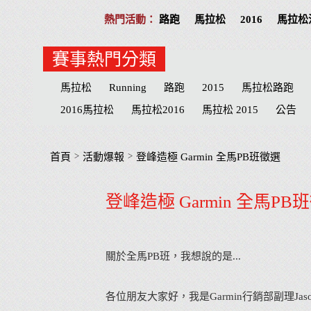
路跑
馬拉松
2016
馬拉松
賽事熱門分類
馬拉松
Running
路跑
2015
馬拉松路跑
2016馬拉松
馬拉松2016
馬拉松 2015
公告
Play
分享
公益活動
慈善
招募
台北
志工
台北市
台中
物資
臺北
宜蘭
M
>
>
首頁
活動爆報
登峰造極 Garmin 全馬PB班徵選
宜蘭縣
臺中市
心得
田中馬拉松
補給品
登峰造極 Garmin 全馬PB
參賽
屏東縣
臺南
心得文
屏東
臺中
關於全馬PB班，我想說的是...
各位朋友大家好，我是Garmin行銷部副理J