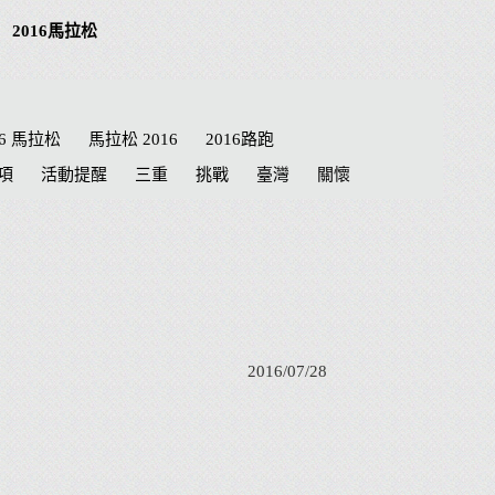
2016馬拉松
16 馬拉松
馬拉松 2016
2016路跑
項
活動提醒
三重
挑戰
臺灣
關懷
績
路線
公益路跑
接力賽
航海王
兒童
抽籤
南投 馬拉松
泰迪熊
a夢
健達
Doraemon
名單
劍湖山
東京馬拉松
臺南市
2016/07/28