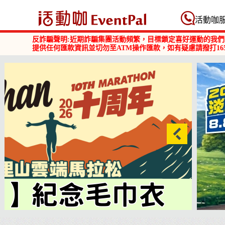
活動咖 Eventpal
活動咖
反詐騙聲明:近期詐騙集團活動頻繁，目標鎖定喜好運動的我們
提供任何匯款資訊並切勿至ATM操作匯款，如有疑慮請撥打16
商品
2026