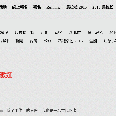
活動
線上報名
報名
Running
馬拉松 2015
2016 馬拉松
2016
馬拉松活動
活動
報名
新北市
線上報名
20
趣味
新聞
台灣
公益
路跑活動 2015
體能
注意事
高雄
南投馬拉松
高雄市
野餐
南投 路跑
極限
成
ERRELL
國際
萬金石
台南市
海賊王
南投縣
台南
台中市
田中
鐵道
世界關懷日
南投
Cosplay
哆啦
班徵選
彰化
記者會
臺北市
田徑協會
彰化縣
統一發票
ason，除了工作上的身份，我也是一名市民跑者。