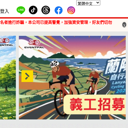
登入
報名者進行詐騙，本公司已提高警覺，加強資安管理，好友們切勿
X
【義工招募】2026 蘭陽百K自行車挑戰賽