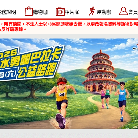
服務說明
購物咖
相片咖
運動咖
會員
，時有聽聞，不法人士以+886開頭號碼去電，以更改報名資料等話術對
5反詐騙專線。
淡水勇闖巴拉卡公益路跑