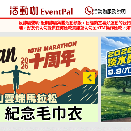
活動咖 Eventpal
活動咖服務說明
反詐騙聲明:近期詐騙集團活動頻繁，目標鎖定喜好運動的我們
理，好友們切勿提供任何匯款資訊並切勿至ATM操作匯款，如
2026淡水勇闖巴