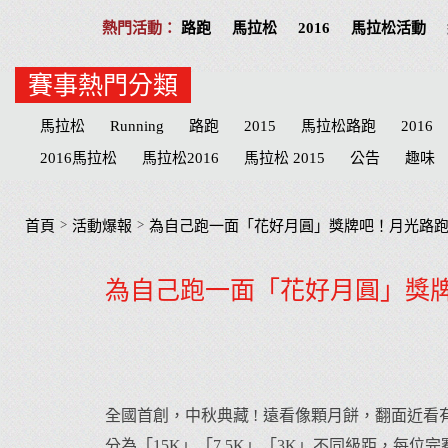
路跑
馬拉松
2016
馬拉松活動
賽事熱門分類
馬拉松
Running
路跑
2015
馬拉松路跑
2016
2016馬拉松
馬拉松2016
馬拉松 2015
公告
趣味
Play
分享
公益活動
慈善
招募
台北
高雄
志工
台北市
台中
物資
臺北
宜蘭
MERREL
>
>
首頁
活動爆報
為自己跑一面「花好月圓」獎牌吧！月光路
宜蘭縣
臺中市
心得
田中馬拉松
補給品
台中
為自己跑一面「花好月圓」獎
參賽
屏東縣
臺南
心得文
屏東
臺中
彰化
全國首創，中秋典藏 ! 遠看像顆月餅，翻面近
分為「15K」「7.5K」「3K」不同級距，每