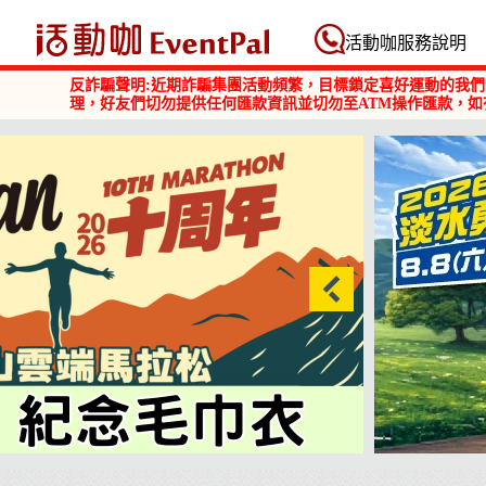
活動咖 Eventpal
活動咖服務說明
反詐騙聲明:近期詐騙集團活動頻繁，目標鎖定喜好運動的我們
理，好友們切勿提供任何匯款資訊並切勿至ATM操作匯款，如
2026淡水勇闖巴