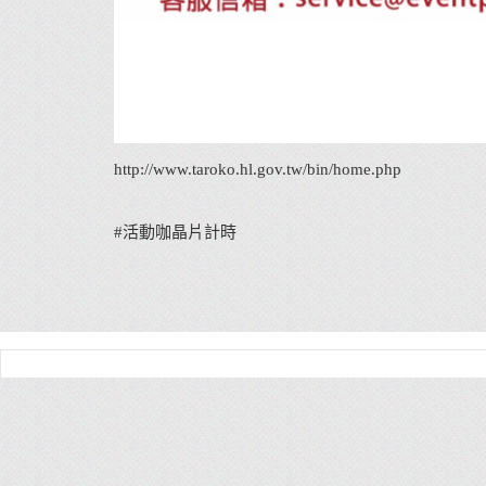
http://www.taroko.hl.gov.tw/bin/home.php
#活動咖晶片計時