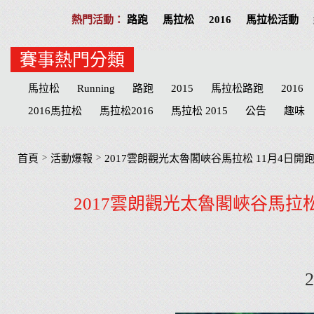
路跑
馬拉松
2016
馬拉松活動
賽事熱門分類
馬拉松
Running
路跑
2015
馬拉松路跑
2016
2016馬拉松
馬拉松2016
馬拉松 2015
公告
趣味
Play
分享
公益活動
慈善
招募
台北
高雄
志工
台北市
台中
物資
臺北
宜蘭
MERREL
>
>
首頁
活動爆報
2017雲朗觀光太魯閣峽谷馬拉松 11月4日開跑
宜蘭縣
臺中市
心得
田中馬拉松
補給品
台中
2017雲朗觀光太魯閣峽谷馬拉松 
Doraemon
名單
劍湖山
參賽
屏東縣
臺南