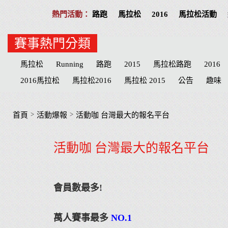
路跑
馬拉松
2016
馬拉松活動
賽事熱門分類
馬拉松
Running
路跑
2015
馬拉松路跑
2016
2016馬拉松
馬拉松2016
馬拉松 2015
公告
趣味
活動提醒
分享
公益活動
慈善
招募
台北
高
物資
臺北
路線
公益路跑
接力賽
宜蘭縣
臺
>
>
首頁
活動爆報
活動咖 台灣最大的報名平台
萬金石
台南市
海賊王
南投縣
台南
兒童
抽
活動咖 台灣最大的報名平台
南投
Cosplay
哆啦a夢
健達
Doraemon
名單
會員數最多!
萬人賽事最多
NO.1