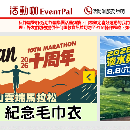
活動咖 Eventpal
活動咖服務說明
反詐騙聲明:近期詐騙集團活動頻繁，目標鎖定喜好運動的我們
理，好友們切勿提供任何匯款資訊並切勿至ATM操作匯款，如
2026淡水勇闖巴