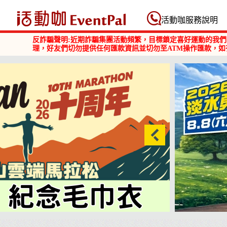
活動咖 Eventpal
活動咖服務說明
反詐騙聲明:近期詐騙集團活動頻繁，目標鎖定喜好運動的我們
理，好友們切勿提供任何匯款資訊並切勿至ATM操作匯款，如
2026淡水勇闖巴