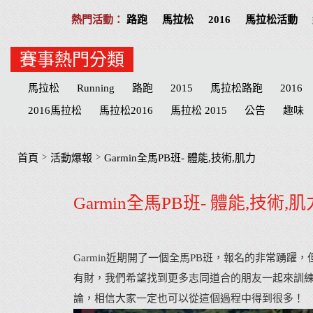
路跑
馬拉松
2016
馬拉松活動
賽事熱門分類
馬拉松
Running
路跑
2015
馬拉松路跑
2016
2016馬拉松
馬拉松2016
馬拉松 2015
公告
趣味
活動提醒
分享
公益活動
慈善
招募
台北
高
物資
臺北
路線
公益路跑
接力賽
宜蘭縣
臺
>
>
首頁
活動爆報
Garmin全馬PB班- 體能,技術,肌力
萬金石
台南市
海賊王
南投縣
台南
兒童
抽
Garmin全馬PB班- 體能,技術,肌
南投
Cosplay
哆啦a夢
健達
Doraemon
名單
Garmin近期開了一個全馬PB班，報名的非常踴
有財，我們希望找到更多志同道合的朋友一起來訓
論，相信大家一定也可以從這個過程中得到很多！