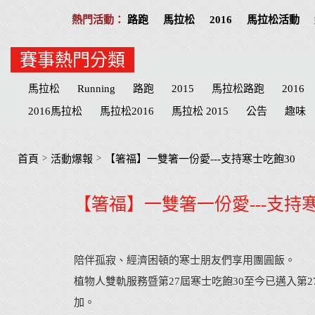
路跑
馬拉松
2016
馬拉松活動
賽事熱門分類
馬拉松
Running
路跑
2015
馬拉松路跑
2016
2016馬拉松
馬拉松2016
馬拉松 2015
公告
趣味
Play
分享
公益活動
慈善
招募
台北
高雄
志工
台北市
台中
物資
臺北
宜蘭
MERREL
>
>
首頁
活動爆報
【箸福】一雙箸一份愛---支持寒士吃飽30
宜蘭縣
臺中市
心得
田中馬拉松
補給品
台中
【箸福】一雙箸一份愛---支持寒
參賽
屏東縣
臺南
心得文
屏東
臺中
彰化
陪伴孤寂、經濟困頓的寒士朋友們享用團圓飯。
植物人雙軌服務暨第27屆寒士吃飽30
至今已邁入第2
加。