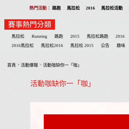
路跑
馬拉松
2016
馬拉松活動
賽事熱門分類
馬拉松
Running
路跑
2015
馬拉松路跑
2016
2016馬拉松
馬拉松2016
馬拉松 2015
公告
趣味
活動提醒
分享
公益活動
慈善
招募
台北
高
物資
臺北
路線
公益路跑
接力賽
宜蘭縣
臺
>
>
首頁
活動爆報
活動咖缺你一「咖」
萬金石
台南市
海賊王
南投縣
台南
兒童
抽
活動咖缺你一「咖」
南投
Cosplay
哆啦a夢
健達
Doraemon
名單