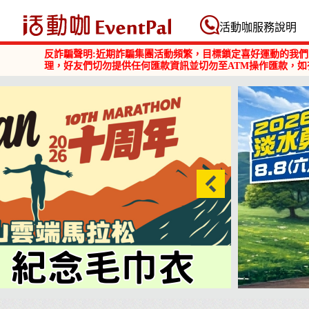
活動咖 Eventpal
活動咖服務說明
反詐騙聲明:近期詐騙集團活動頻繁，目標鎖定喜好運動的我們
理，好友們切勿提供任何匯款資訊並切勿至ATM操作匯款，如
2026淡水勇闖巴