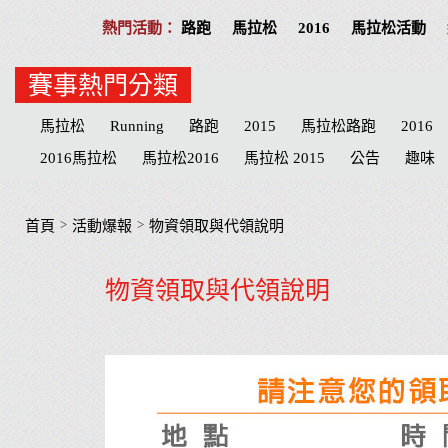
路跑
馬拉松
2016
馬拉松活動
賽事熱門分類
馬拉松
Running
路跑
2015
馬拉松路跑
2016
2016馬拉松
馬拉松2016
馬拉松 2015
公告
趣味
活動提醒
分享
公益活動
慈善
招募
台北
高
物資
臺北
路線
公益路跑
接力賽
宜蘭縣
臺
>
>
首頁
活動爆報
物資領取與代領說明
萬金石
台南市
海賊王
南投縣
台南
兒童
抽
物資領取與代領說明
南投
Cosplay
哆啦a夢
健達
Doraemon
名單