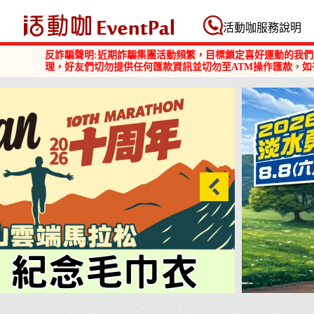
活動咖 Eventpal
活動咖服務說明
反詐騙聲明:近期詐騙集團活動頻繁，目標鎖定喜好運動的我們
理，好友們切勿提供任何匯款資訊並切勿至ATM操作匯款，如
2026淡水勇闖巴