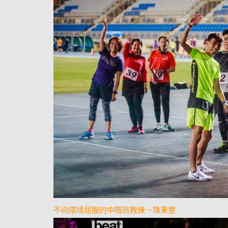
不向環境屈服的中階班教練－陳秉豐