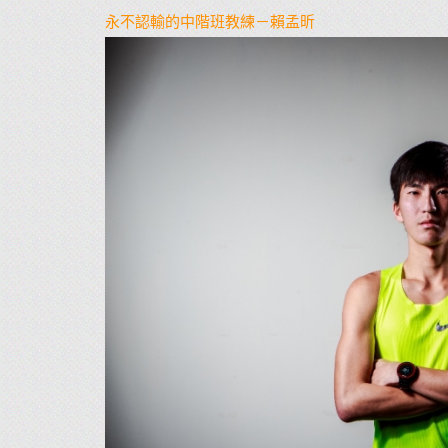
永不認輸的中階班教練－賴孟昕