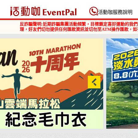
活動咖 Eventpal
活動咖服務說明
反詐騙聲明:近期詐騙集團活動頻繁，目標鎖定喜好運動的我們
理，好友們切勿提供任何匯款資訊並切勿至ATM操作匯款，如
益路跑
【