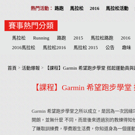
路跑
馬拉松
2016
馬拉松活動
賽事熱門分類
馬拉松
Running
路跑
2015
馬拉松路跑
2016
2016馬拉松
馬拉松2016
馬拉松 2015
公告
趣味
Play
分享
公益活動
慈善
招募
台北
高雄
志工
台北市
台中
物資
臺北
宜蘭
MERREL
>
>
首頁
活動爆報
【課程】Garmin 希望跑步學堂 搭起運動員
宜蘭縣
臺中市
心得
田中馬拉松
補給品
台中
【課程】Garmin 希望跑步學
參賽
屏東縣
臺南
心得文
屏東
臺中
彰化
Garmin 希望跑步學堂之所以成立，是因為一次
開朗，並無什麼 不同，而是後來透過別的教練得知
了賺取訓練費，學費跟生活費，你知道身為一個運