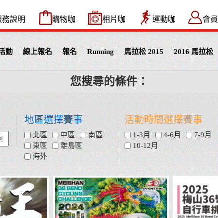
服務說明
購物咖
相片咖
運動咖
會員
活動
線上報名
報名
Running
馬拉松 2015
2016 馬拉松
您搜尋的條件：
地區選擇賽事
活動時間選擇賽事
北區
中區
南區
1-3月
4-6月
7-9月
東區
離島區
10-12月
海外