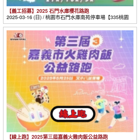
【義工招募】2025 石門水庫櫻花路跑
2025-03-16 (日) / 桃園市石門水庫南苑停車場【335桃園
市大溪區環湖路1-10號】
【線上跑】2025第三屆嘉義火雞肉飯公益路跑