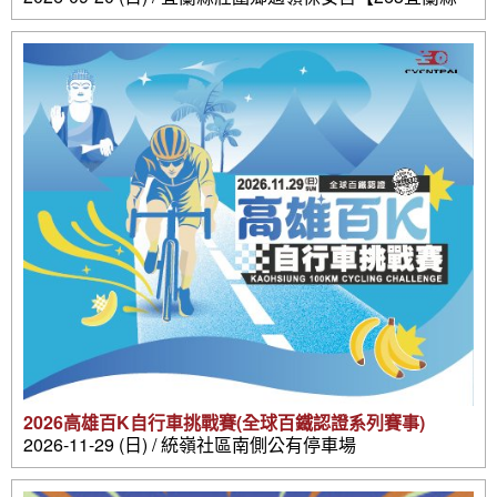
壯圍鄉壯濱路三段302號】
2026高雄百K自行車挑戰賽(全球百鐵認證系列賽事)
2026-11-29 (日) / 統嶺社區南側公有停車場