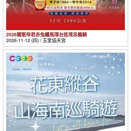
2026關聖帝君赤兔鐵馬環台巡境忠義騎
2026-11-12 (四) / 玉里協天宮