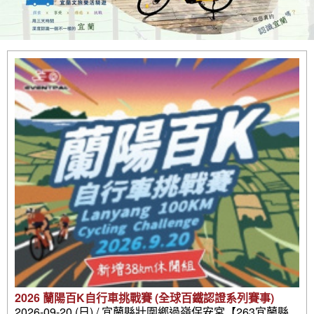
2026 蘭陽百K自行車挑戰賽 (全球百鐵認證系列賽事)
2026-09-20 (日) / 宜蘭縣壯圍鄉過嶺保安宮【263宜蘭縣