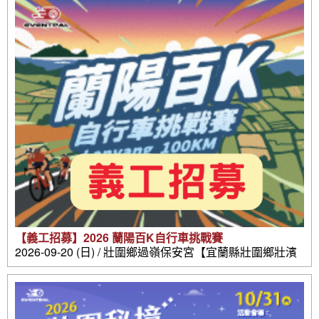
【義工招募】2026 蘭陽百K自行車挑戰賽
2026-09-20 (日) / 壯圍鄉過嶺保安宮【宜蘭縣壯圍鄉壯濱
路三段302號】