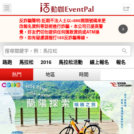
活動咖 
反詐騙聲明:近期不法人士以+886開頭號碼來更
改報名資料等話術進行詐騙，本公司已提高警
X
覺，好友們切勿提供任何匯款資訊或ATM操
作，如有疑慮請撥打165反詐騙專線。
路跑
馬拉松
2016
馬拉松活動
線上報名
報名
Running
馬拉松 2015
2016 馬拉松
2016馬拉松
熱門
地區
時間