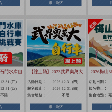
名
線上報名
4 石門水庫自
【線上騎】2023武界奧萬大
2026梅
戰賽
自行車挑戰賽
-12-31 (四)
活動日期：
2026-12-31 (四)
活動日期：
-12-31 (四)
報名截止：
2026-12-31 (四)
報名截止：
不限
集合地點：
不限
集合地點：
嘉
名
線上報名