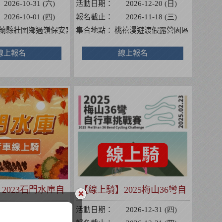
2026-10-31 (六)
活動日期：
2026-12-20 (日)
2026-10-01 (四)
報名截止：
2026-11-18 (三)
三段302號】
蘭縣壯圍鄉過嶺保安宮
集合地點：
桃禧漫遊渡假露營園區
線上報名
線上報名
2023石門水庫自
【線上騎】2025梅山36彎自
車挑戰賽
行車挑戰賽
2026-12-31 (四)
活動日期：
2026-12-31 (四)