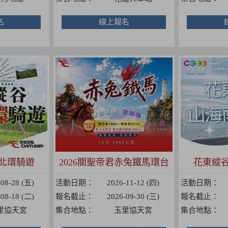
名
線上報名
北環騎遊
2026關聖帝君赤兔鐵馬環台
花東縱
巡境忠義騎
-08-28 (五)
活動日期：
2026-11-12 (四)
活動日期：
-08-18 (二)
報名截止：
2026-09-30 (三)
報名截止：
里協天宮
集合地點：
玉里協天宮
集合地點：