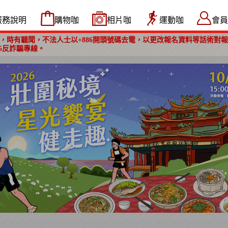
服務說明
購物咖
相片咖
運動咖
會員
，時有聽聞，不法人士以+886開頭號碼去電，以更改報名資料等話術對
5反詐騙專線。
壯圍秘境星光饗宴健走趣