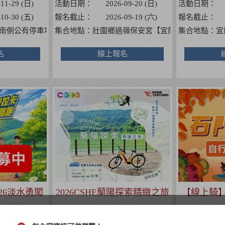
-11-29 (日)
活動日期：
2026-09-20 (日)
活動日期：
-10-30 (五)
報名截止：
2026-09-19 (六)
報名截止：
濱路三段302號】
南側公有停車場
集合地點：
壯圍鄉過嶺保安宮【宜蘭縣壯圍鄉壯濱路
集合地點：
宜
名
線上報名
26淡水勇闖
2026CSHE蘭陽探索精緻之旅
【線上騎】
益路跑
行
-08-08 (六)
活動日期：
2026-08-23 (日)
活動日期：