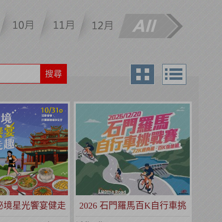
搜尋
圍秘境星光饗宴健走
2026 石門羅馬百K自行車挑
趣
戰賽