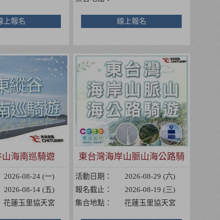
線上報名
線上報名
谷山海南巡騎遊
東台灣海岸山脈山海公路騎
遊
2026-08-24 (一)
活動日期：
2026-08-29 (六)
2026-08-14 (五)
報名截止：
2026-08-19 (三)
花蓮玉里協天宮
集合地點：
花蓮玉里協天宮