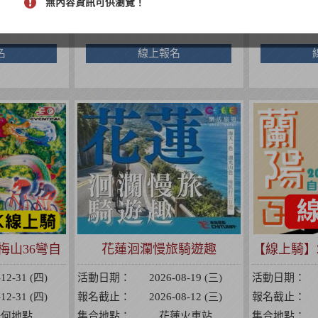
-08-07 (五)
報名截止：
2026-08-22 (六)
報名截止：
無內容資訊可供瀏覽！
極天元宮
集合地點：
赤兔鐵馬樂活驛站
集合地點：
名
線上報名
梅山36彎自
花蓮洄瀾慢旅騎遊趣
【線上騎】2
戰賽
-12-31 (四)
活動日期：
2026-08-19 (三)
活動日期：
-12-31 (四)
報名截止：
2026-08-12 (三)
報名截止：
任何地點
集合地點：
花蓮火車站
集合地點：