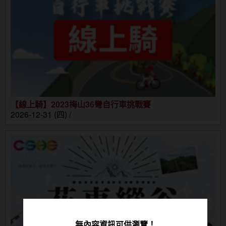
【線上騎】2023梅山36彎自行車挑戰賽
2026-12-31 (四) /
無內容資訊可供瀏覽！