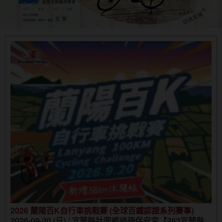
2026 蘭陽百K自行車挑戰賽 (全球百鐵認證系列賽事)
2026-09-20 (日) / 宜蘭縣壯圍鄉過嶺保安宮【263宜蘭縣