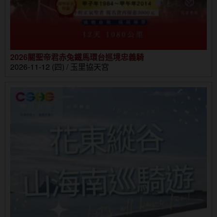
2026關聖帝君赤兔鐵馬環台巡境忠義騎
2026-11-12 (四) / 玉里協天宮