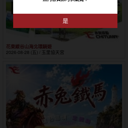
是
花東縱谷山海北環騎遊
2026-08-28 (五) / 玉里協天宮