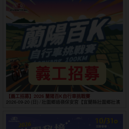
【義工招募】2026 蘭陽百K自行車挑戰賽
2026-09-20 (日) / 壯圍鄉過嶺保安宮【宜蘭縣壯圍鄉壯濱
路三段302號】