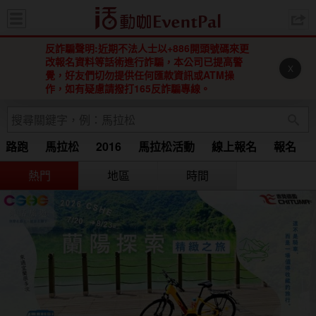
活動咖 
反詐騙聲明:近期不法人士以+886開頭號碼來更
改報名資料等話術進行詐騙，本公司已提高警
X
覺，好友們切勿提供任何匯款資訊或ATM操
作，如有疑慮請撥打165反詐騙專線。
路跑
馬拉松
2016
馬拉松活動
線上報名
報名
Running
馬拉松 2015
2016 馬拉松
2016馬拉松
熱門
地區
時間