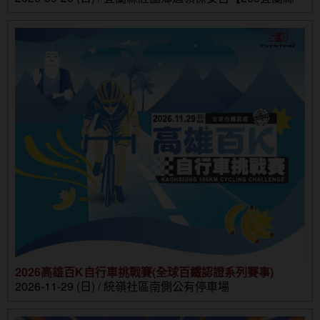
壯圍鄉壯濱路三段302號】
2026高雄百K自行車挑戰賽(全球百鐵認證系列賽事)
2026-11-29 (日) / 統嶺社區南側公有停車場