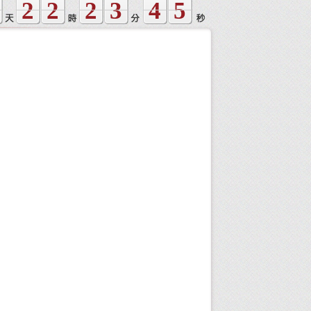
2
2
2
3
4
5