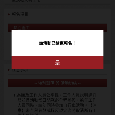
依活動人數上限
報名項目
熱血義工
價格: NT$0
該活動已結束報名！
報名限制人數: 依活動上限
年齡限制: 16歳 ~ 70歳
是
注意事項
-- 特別聲明 與 活動切結 --
1.為顧及工作人員公平性，工作人員說明請詳
閱並且活動當日請務必全程參與，擔任工作
人員同時，請勿同時參加自行車活動。【注
意】未全程參與或違反規定者將取消所有工