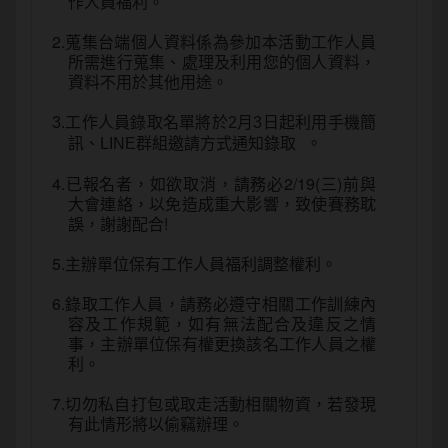
作人員福利。
2.蒐集台端個人資料係為參加本活動工作人員
所需進行蒐集、處理及利用您的個人資料，
資料不用於其他用途。
3.工作人員錄取名單將於2月3日起利用手機簡
。
訊、LINE群組邀請方式通知錄取
4.已報名者，如欲取消，請務必2/19(三)前與
大會連絡，以免造成重大影響，致使賽務耽
誤，謝謝配合!
5.主辦單位保有工作人員福利調整權利。
6.錄取工作人員，請務必遵守相關工作訓練內
容及工作規範，如有無法配合及違反之情
事，主辦單位保有權更換該名工作人員之權
利。
7.切勿私自打包或取走活動相關物資，若發現
有此情形將以偷竊辦理。