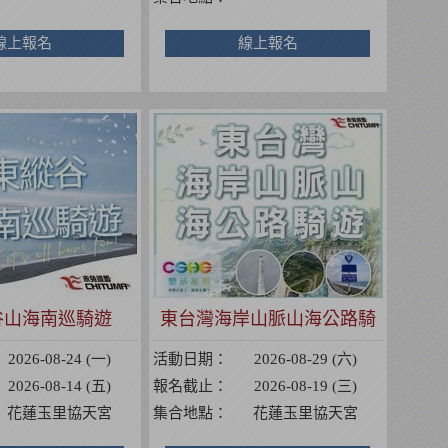
線上報名
線上報名
谷山海南巡騎遊
東台灣海岸山脈山海公路騎
遊
2026-08-24 (一)
活動日期：
2026-08-29 (六)
2026-08-14 (五)
報名截止：
2026-08-19 (三)
花蓮玉里協天宮
集合地點：
花蓮玉里協天宮