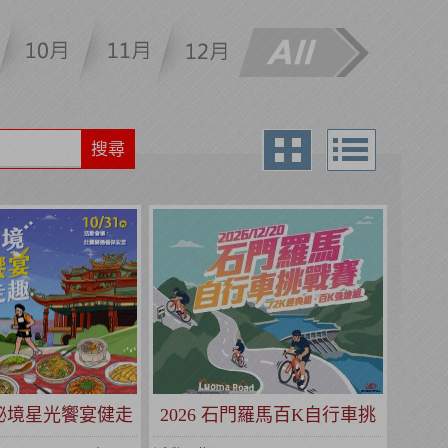
搜尋
圍秘境星光饗宴健走
2026 石門羅馬百K自行車挑
趣
戰賽