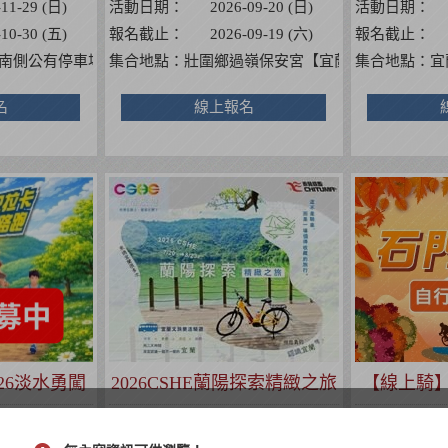
-11-29 (日)
活動日期：
2026-09-20 (日)
活動日期：
-10-30 (五)
報名截止：
2026-09-19 (六)
報名截止：
濱路三段302號】
南側公有停車場
集合地點：
壯圍鄉過嶺保安宮【宜蘭縣壯圍鄉壯濱路
集合地點：
宜
名
線上報名
26淡水勇闖
2026CSHE蘭陽探索精緻之旅
【線上騎】
益路跑
行
-08-08 (六)
活動日期：
2026-08-23 (日)
活動日期：