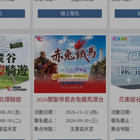
名
線上報名
北環騎遊
2026關聖帝君赤兔鐵馬環台
花東縱
巡境忠義騎
-08-28 (五)
活動日期：
2026-11-12 (四)
活動日期：
-08-18 (二)
報名截止：
2026-09-30 (三)
報名截止：
里協天宮
集合地點：
玉里協天宮
集合地點：