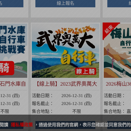
名
線上報名
4 石門水庫自
【線上騎】2023武界奧萬大
2026梅
戰賽
自行車挑戰賽
-12-31 (四)
活動日期：
2026-12-31 (四)
活動日期：
-12-31 (四)
報名截止：
2026-12-31 (四)
報名截止：
不限
集合地點：
不限
集合地點：
嘉
請閱讀
名
隱私權政策
，通過使用我們的官網，表示您確認並同意我們的
線上報名