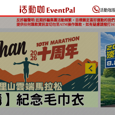
活動咖 Eventpal
活動咖
反詐騙聲明:近期詐騙集團活動頻繁，目標鎖定喜好運動的我們
提供任何匯款資訊並切勿至ATM操作匯款，如有疑慮請撥打16
淡水勇闖巴拉卡公益路跑