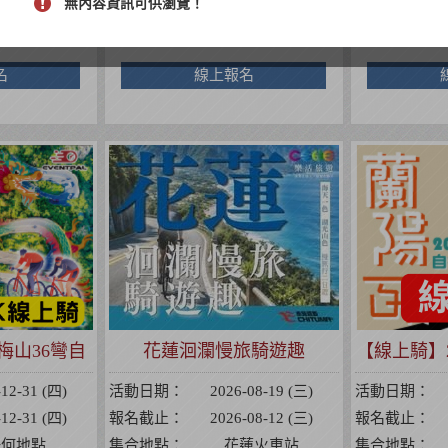
-08-07 (五)
報名截止：
2026-08-22 (六)
報名截止：
無內容資訊可供瀏覽！
極天元宮
集合地點：
赤兔鐵馬樂活驛站
集合地點：
名
線上報名
梅山36彎自
花蓮洄瀾慢旅騎遊趣
【線上騎】2
戰賽
-12-31 (四)
活動日期：
2026-08-19 (三)
活動日期：
-12-31 (四)
報名截止：
2026-08-12 (三)
報名截止：
任何地點
集合地點：
花蓮火車站
集合地點：