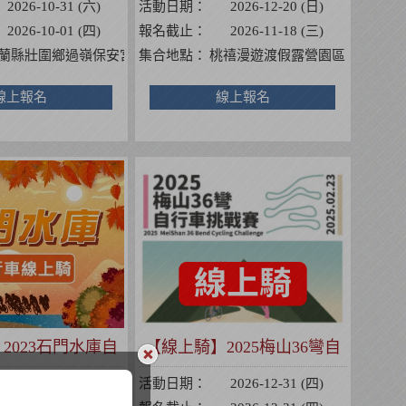
2026-10-31 (六)
活動日期：
2026-12-20 (日)
2026-10-01 (四)
報名截止：
2026-11-18 (三)
三段302號】
蘭縣壯圍鄉過嶺保安宮
集合地點：
桃禧漫遊渡假露營園區
線上報名
線上報名
2023石門水庫自
【線上騎】2025梅山36彎自
車挑戰賽
行車挑戰賽
2026-12-31 (四)
活動日期：
2026-12-31 (四)