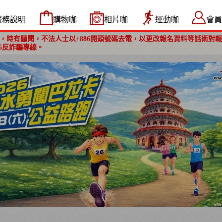
服務說明
購物咖
相片咖
運動咖
會員
，時有聽聞，不法人士以+886開頭號碼去電，以更改報名資料等話術對
5反詐騙專線。
【義工招募】2026 蘭陽百K自行車挑戰賽