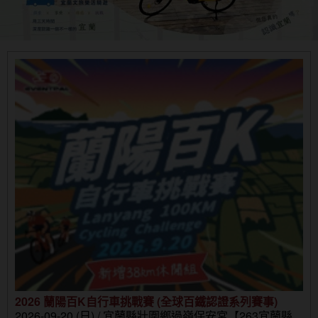
2026 蘭陽百K自行車挑戰賽 (全球百鐵認證系列賽事)
2026-09-20 (日) / 宜蘭縣壯圍鄉過嶺保安宮【263宜蘭縣