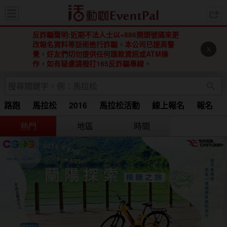
活動咖 
反詐騙聲明:近期不法人士以+886開頭號碼來更
改報名資料等話術進行詐騙，本公司已提高警
X
覺，好友們切勿提供任何匯款資訊或ATM操
作，如有疑慮請撥打165反詐騙專線。
路跑
馬拉松
2016
馬拉松活動
線上報名
報名
Running
馬拉松 2015
2016 馬拉松
2016馬拉松
熱門
地區
時間