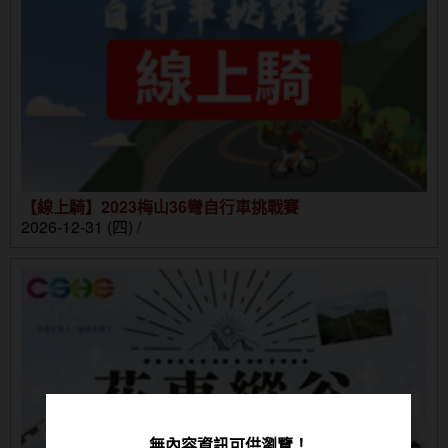
【線上騎】2023梅山36彎自行車挑戰賽
2026-12-31 (四) /
無內容資訊可供瀏覽！