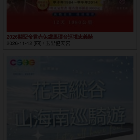
2026關聖帝君赤兔鐵馬環台巡境忠義騎
2026-11-12 (四) / 玉里協天宮