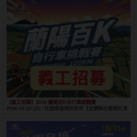
【義工招募】2026 蘭陽百K自行車挑戰賽
2026-09-20 (日) / 壯圍鄉過嶺保安宮【宜蘭縣壯圍鄉壯濱
路三段302號】