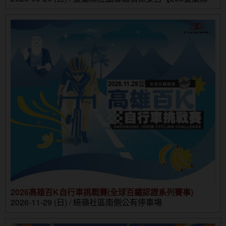
壯圍鄉壯濱路三段302號】
2026高雄百K自行車挑戰賽(全球百鐵認證系列賽事)
2026-11-29 (日) / 統嶺社區南側公有停車場