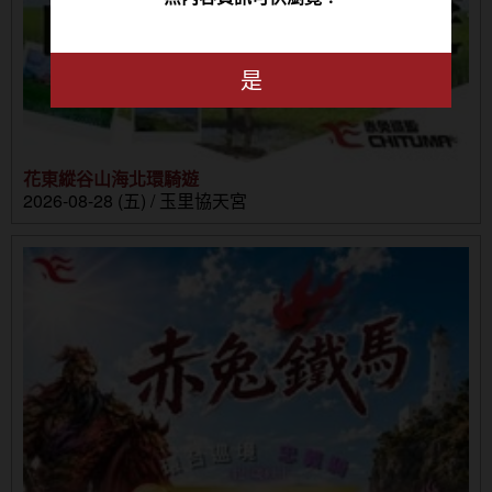
是
花東縱谷山海北環騎遊
2026-08-28 (五) / 玉里協天宮