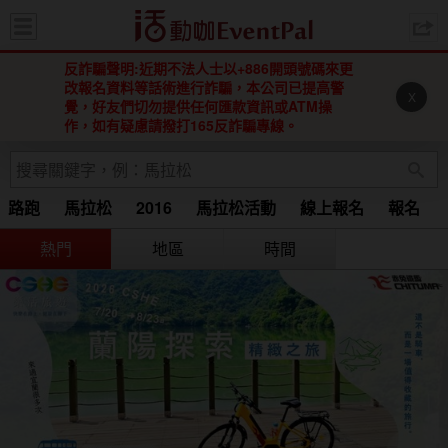
活動咖 
反詐騙聲明:近期不法人士以+886開頭號碼來更
改報名資料等話術進行詐騙，本公司已提高警
X
覺，好友們切勿提供任何匯款資訊或ATM操
作，如有疑慮請撥打165反詐騙專線。
路跑
馬拉松
2016
馬拉松活動
線上報名
報名
Running
馬拉松 2015
2016 馬拉松
2016馬拉松
熱門
地區
時間