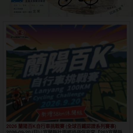
2026 蘭陽百K自行車挑戰賽 (全球百鐵認證系列賽事)
2026-09-20 (日) / 宜蘭縣壯圍鄉過嶺保安宮【263宜蘭縣