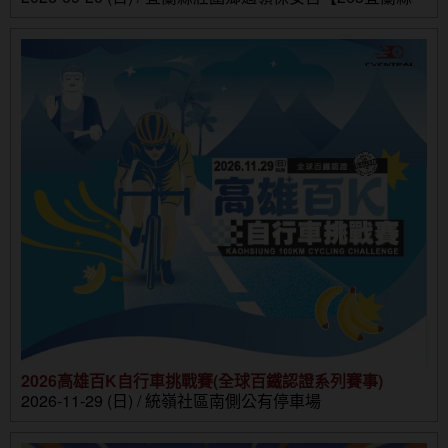
壯圍鄉壯濱路三段302號】
2026高雄百K自行車挑戰賽(全球百鐵認證系列賽事)
2026-11-29 (日) / 統嶺社區南側公有停車場