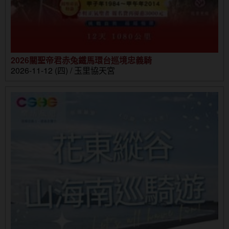
2026關聖帝君赤兔鐵馬環台巡境忠義騎
2026-11-12 (四) / 玉里協天宮