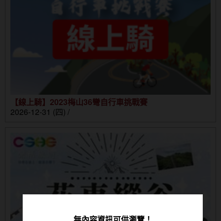
【線上騎】2023梅山36彎自行車挑戰賽
2026-12-31 (四) /
無內容資訊可供瀏覽！