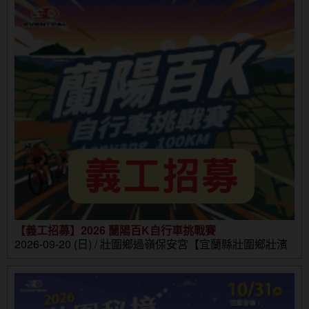
【義工招募】2026 蘭陽百K自行車挑戰賽
2026-09-20 (日) / 壯圍鄉過嶺保安宮【宜蘭縣壯圍鄉壯濱
路三段302號】