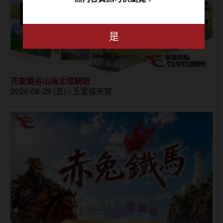
是
花東縱谷山海北環騎遊
2026-08-28 (五) / 玉里協天宮