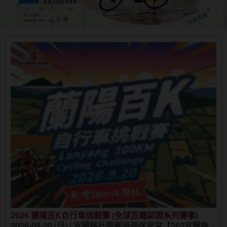
2026 蘭陽百K自行車挑戰賽 (全球百鐵認證系列賽事)
2026-09-20 (日) / 宜蘭縣壯圍鄉過嶺保安宮【263宜蘭縣