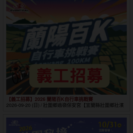
【義工招募】2026 蘭陽百K自行車挑戰賽
2026-09-20 (日) / 壯圍鄉過嶺保安宮【宜蘭縣壯圍鄉壯濱
路三段302號】