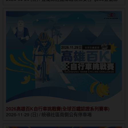
壯圍鄉壯濱路三段302號】
2026高雄百K自行車挑戰賽(全球百鐵認證系列賽事)
2026-11-29 (日) / 統嶺社區南側公有停車場