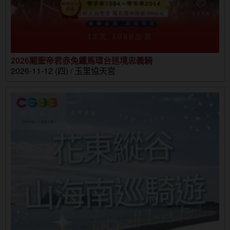
2026關聖帝君赤兔鐵馬環台巡境忠義騎
2026-11-12 (四) / 玉里協天宮