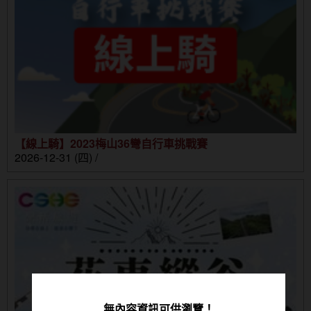
【線上騎】2023梅山36彎自行車挑戰賽
2026-12-31 (四) /
無內容資訊可供瀏覽！