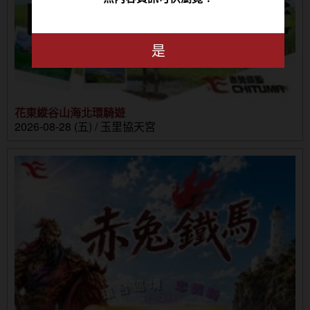
是
花東縱谷山海北環騎遊
2026-08-28 (五) / 玉里協天宮