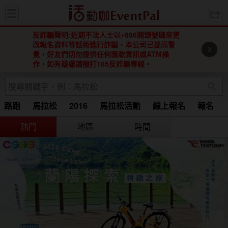
活動咖 
反詐騙聲明:近期不法人士以+886開頭號碼來更
改報名資料等話術進行詐騙，本公司已提高警
X
覺，好友們切勿提供任何匯款資訊或ATM操
作，如有疑慮請撥打165反詐騙專線。
路跑
馬拉松
2016
馬拉松活動
線上報名
報名
Running
馬拉松 2015
2016 馬拉松
2016馬拉松
熱門
地區
時間