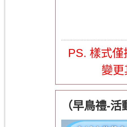
PS. 樣
變更
（早鳥禮-活