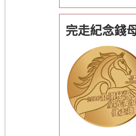
完走紀念錢