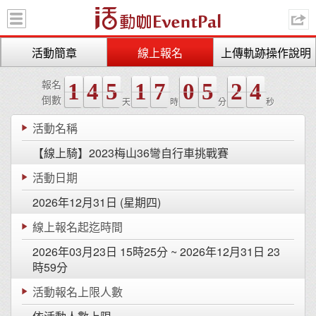
活動咖 
活動簡章
線上報名
上傳軌跡操作說明
報名
1
4
5
1
7
0
5
2
4
倒數
天
時
分
秒
活動名稱
【線上騎】2023梅山36彎自行車挑戰賽
活動日期
2026年12月31日 (星期四)
線上報名起迄時間
2026年03月23日 15時25分 ~ 2026年12月31日 23
時59分
活動報名上限人數