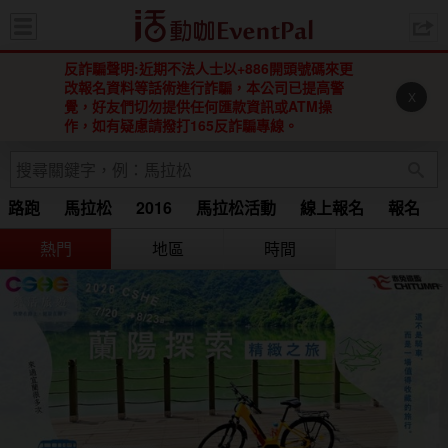
活動咖 
反詐騙聲明:近期不法人士以+886開頭號碼來更
改報名資料等話術進行詐騙，本公司已提高警
X
覺，好友們切勿提供任何匯款資訊或ATM操
作，如有疑慮請撥打165反詐騙專線。
路跑
馬拉松
2016
馬拉松活動
線上報名
報名
Running
馬拉松 2015
2016 馬拉松
2016馬拉松
熱門
地區
時間