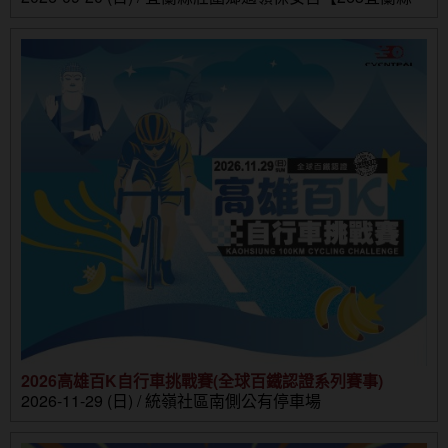
壯圍鄉壯濱路三段302號】
2026高雄百K自行車挑戰賽(全球百鐵認證系列賽事)
2026-11-29 (日) / 統嶺社區南側公有停車場