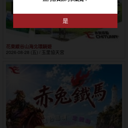
是
花東縱谷山海北環騎遊
2026-08-28 (五) / 玉里協天宮