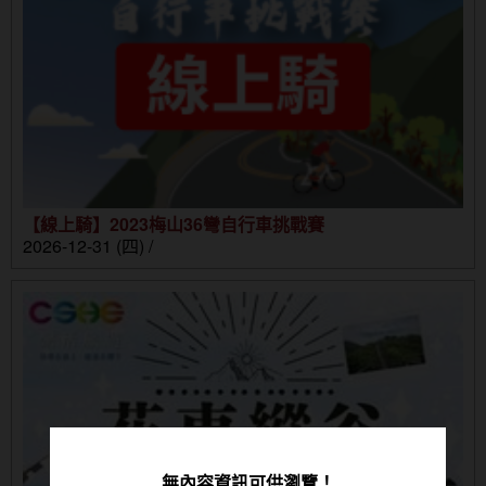
【線上騎】2023梅山36彎自行車挑戰賽
2026-12-31 (四) /
無內容資訊可供瀏覽！