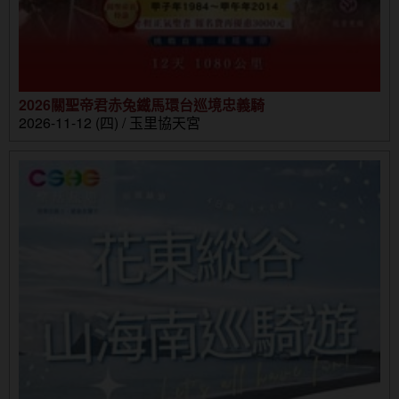
2026關聖帝君赤兔鐵馬環台巡境忠義騎
2026-11-12 (四) / 玉里協天宮