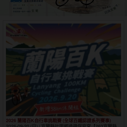
2026 蘭陽百K自行車挑戰賽 (全球百鐵認證系列賽事)
2026-09-20 (日) / 宜蘭縣壯圍鄉過嶺保安宮【263宜蘭縣