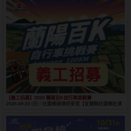
【義工招募】2026 蘭陽百K自行車挑戰賽
2026-09-20 (日) / 壯圍鄉過嶺保安宮【宜蘭縣壯圍鄉壯濱
路三段302號】