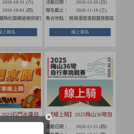
2026-10-31 (六)
活動日期：
2026-12-20 (日)
2026-10-01 (四)
報名截止：
2026-11-18 (三)
三段302號】
蘭縣壯圍鄉過嶺保安宮
集合地點：
桃禧漫遊渡假露營園區
線上報名
線上報名
2023石門水庫自
【線上騎】2025梅山36彎自
車挑戰賽
行車挑戰賽
2026-12-31 (四)
活動日期：
2026-12-31 (四)