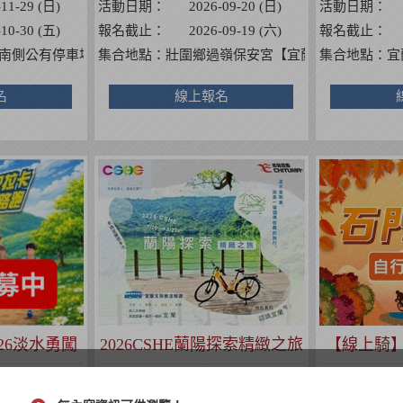
-11-29 (日)
活動日期：
2026-09-20 (日)
活動日期：
-10-30 (五)
報名截止：
2026-09-19 (六)
報名截止：
濱路三段302號】
南側公有停車場
集合地點：
壯圍鄉過嶺保安宮【宜蘭縣壯圍鄉壯濱路
集合地點：
宜
名
線上報名
26淡水勇闖
2026CSHE蘭陽探索精緻之旅
【線上騎】
益路跑
行
-08-08 (六)
活動日期：
2026-08-23 (日)
活動日期：