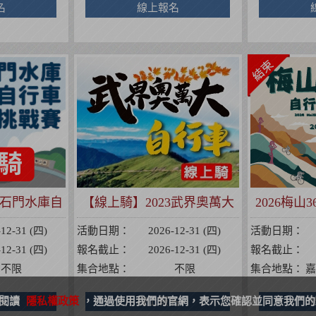
名
線上報名
4 石門水庫自
【線上騎】2023武界奧萬大
2026梅
戰賽
自行車挑戰賽
-12-31 (四)
活動日期：
2026-12-31 (四)
活動日期：
-12-31 (四)
報名截止：
2026-12-31 (四)
報名截止：
不限
集合地點：
不限
集合地點：
嘉
請閱讀
名
隱私權政策
，通過使用我們的官網，表示您確認並同意我們的
線上報名