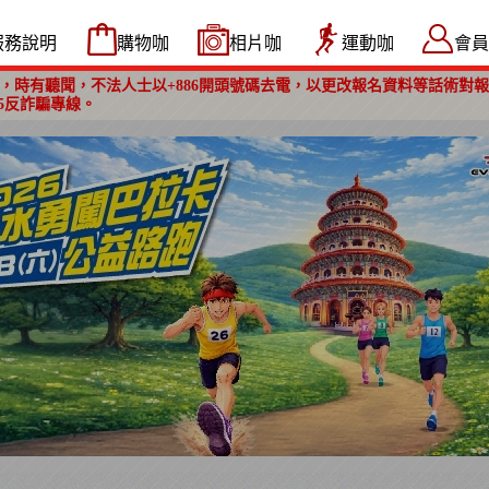
服務說明
購物咖
相片咖
運動咖
會員
，時有聽聞，不法人士以+886開頭號碼去電，以更改報名資料等話術對
5反詐騙專線。
】2026 蘭陽百K自行車挑戰賽