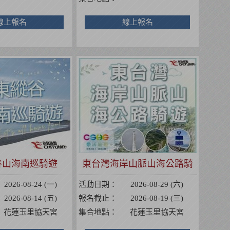
線上報名
線上報名
谷山海南巡騎遊
東台灣海岸山脈山海公路騎
遊
2026-08-24 (一)
活動日期：
2026-08-29 (六)
2026-08-14 (五)
報名截止：
2026-08-19 (三)
花蓮玉里協天宮
集合地點：
花蓮玉里協天宮