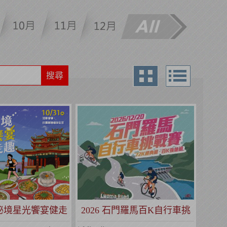
搜尋
圍秘境星光饗宴健走
2026 石門羅馬百K自行車挑
趣
戰賽