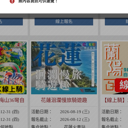
-08-07 (五)
報名截止：
2026-08-22 (六)
報名截止：
無內容資訊可供瀏覽！
極天元宮
集合地點：
赤兔鐵馬樂活驛站
集合地點：
名
線上報名
梅山36彎自
花蓮洄瀾慢旅騎遊趣
【線上騎】2
戰賽
-12-31 (四)
活動日期：
2026-08-19 (三)
活動日期：
-12-31 (四)
報名截止：
2026-08-12 (三)
報名截止：
任何地點
集合地點：
花蓮火車站
集合地點：