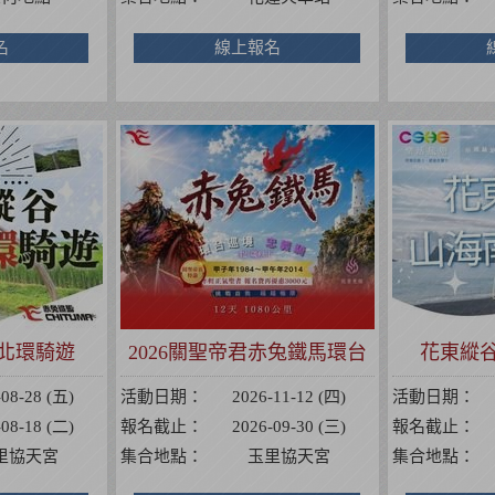
名
線上報名
北環騎遊
2026關聖帝君赤兔鐵馬環台
花東縱
巡境忠義騎
-08-28 (五)
活動日期：
2026-11-12 (四)
活動日期：
-08-18 (二)
報名截止：
2026-09-30 (三)
報名截止：
里協天宮
集合地點：
玉里協天宮
集合地點：