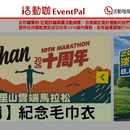
活動咖 Eventpal
活動咖
反詐騙聲明:近期詐騙集團活動頻繁，目標鎖定喜好運動的我們
提供任何匯款資訊並切勿至ATM操作匯款，如有疑慮請撥打16
【義工招募