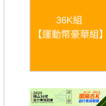
36K組
【
運動幣
豪華組