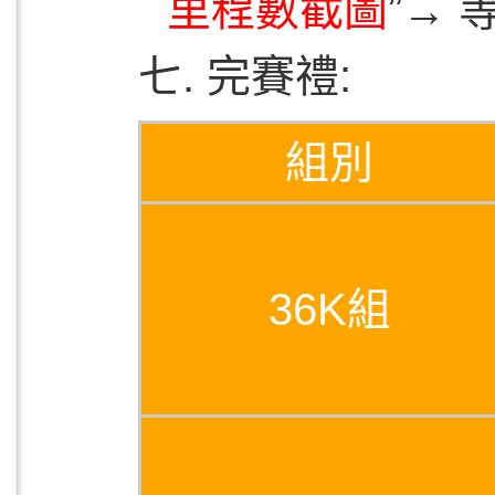
里程數截圖
”→
七. 完賽禮:
組別
36K組