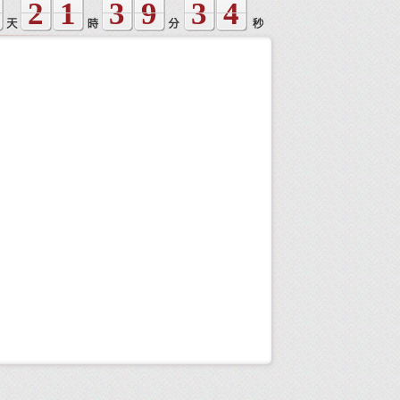
2
1
3
9
3
4