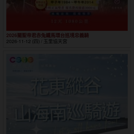
2026關聖帝君赤兔鐵馬環台巡境忠義騎
2026-11-12 (四) / 玉里協天宮