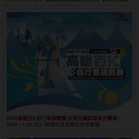
壯圍鄉壯濱路三段302號】
2026高雄百K自行車挑戰賽(全球百鐵認證系列賽事)
2026-11-29 (日) / 統嶺社區南側公有停車場