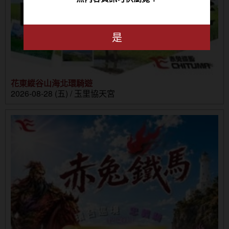
是
花東縱谷山海北環騎遊
2026-08-28 (五) / 玉里協天宮