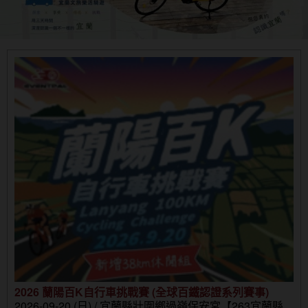
2026 蘭陽百K自行車挑戰賽 (全球百鐵認證系列賽事)
2026-09-20 (日) / 宜蘭縣壯圍鄉過嶺保安宮【263宜蘭縣