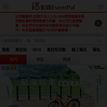
活動咖 
反詐騙聲明:近期不法人士以+886開頭號碼來更
改報名資料等話術進行詐騙，本公司已提高警
X
覺，好友們切勿提供任何匯款資訊或ATM操
作，如有疑慮請撥打165反詐騙專線。
路跑
馬拉松
2016
馬拉松活動
線上報名
報名
Running
馬拉松 2015
2016 馬拉松
2016馬拉松
熱門
地區
時間