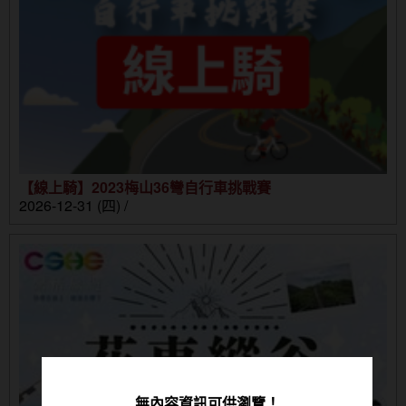
【線上騎】2023梅山36彎自行車挑戰賽
2026-12-31 (四) /
無內容資訊可供瀏覽！