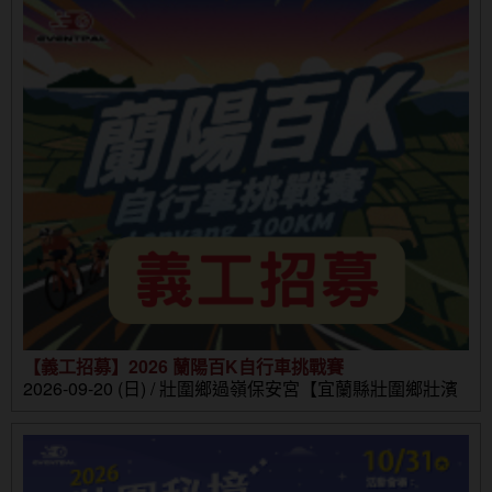
【義工招募】2026 蘭陽百K自行車挑戰賽
2026-09-20 (日) / 壯圍鄉過嶺保安宮【宜蘭縣壯圍鄉壯濱
路三段302號】