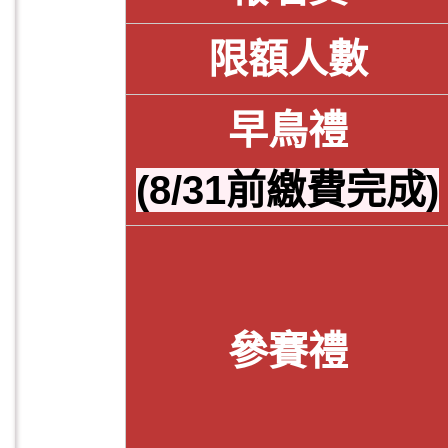
限額人數
早鳥禮
(8/31前繳費完成)
參賽禮