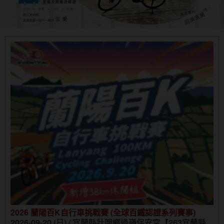
2026 蘭陽百K自行車挑戰賽 (全球百鐵認證系列賽事)
2026-09-20 (日) / 宜蘭縣壯圍鄉過嶺保安宮【263宜蘭縣