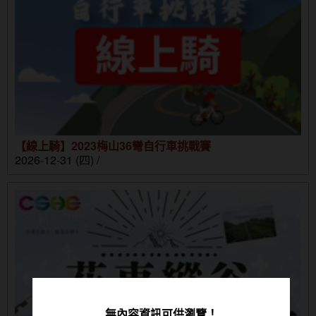
【線上騎】2023梅山36彎自行車挑戰賽
2026-12-31 (四) /
無內容資訊可供瀏覽！