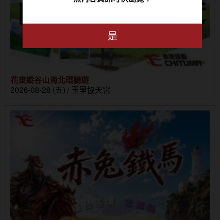
是
花東縱谷山海北環騎遊
2026-08-28 (五) / 玉里協天宮