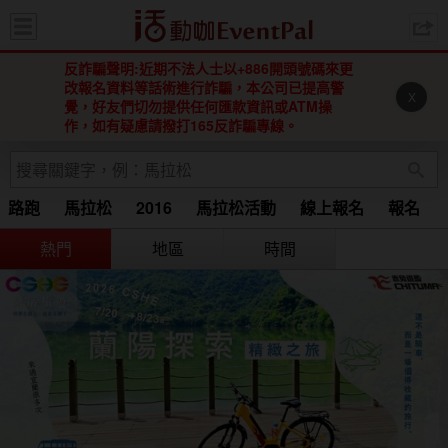
活動咖 
反詐騙聲明:近期不法人士以+886開頭號碼來更
改報名資料等話術進行詐騙，本公司已提高警
X
覺，好友們切勿提供任何匯款資訊或ATM操
作，如有疑慮請撥打165反詐騙專線。
路跑
馬拉松
2016
馬拉松活動
線上報名
報名
Running
馬拉松 2015
2016 馬拉松
2016馬拉松
熱門
地區
時間