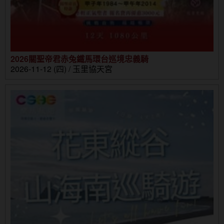
2026關聖帝君赤兔鐵馬環台巡境忠義騎
2026-11-12 (四) / 玉里協天宮