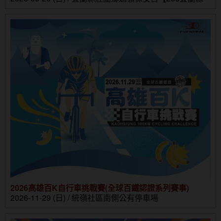
壯圍鄉壯濱路三段302號】
2026高雄百K自行車挑戰賽(全球百鐵認證系列賽事)
2026-11-29 (日) / 統嶺社區南側公有停車場