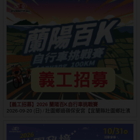
【義工招募】2026 蘭陽百K自行車挑戰賽
2026-09-20 (日) / 壯圍鄉過嶺保安宮【宜蘭縣壯圍鄉壯濱
路三段302號】