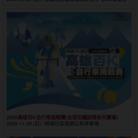
壯圍鄉壯濱路三段302號】
2026高雄百K自行車挑戰賽(全球百鐵認證系列賽事)
2026-11-29 (日) / 統嶺社區南側公有停車場