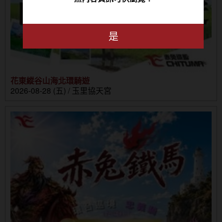
是
花東縱谷山海北環騎遊
2026-08-28 (五) / 玉里協天宮