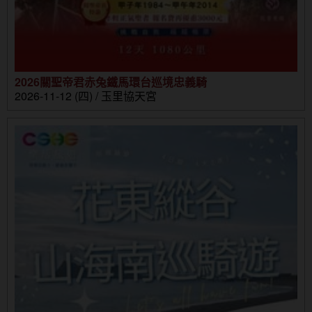
2026關聖帝君赤兔鐵馬環台巡境忠義騎
2026-11-12 (四) / 玉里協天宮