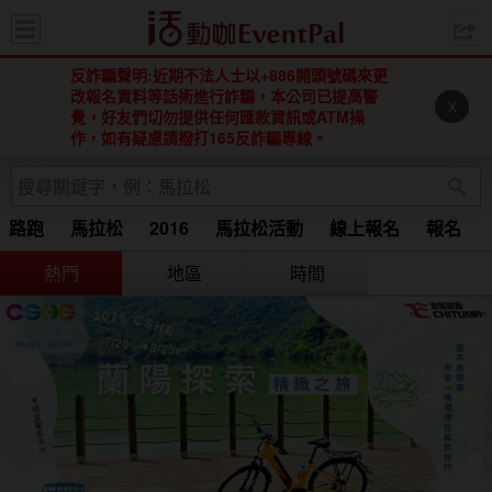
活動咖 
反詐騙聲明:近期不法人士以+886開頭號碼來更
改報名資料等話術進行詐騙，本公司已提高警
X
覺，好友們切勿提供任何匯款資訊或ATM操
作，如有疑慮請撥打165反詐騙專線。
路跑
馬拉松
2016
馬拉松活動
線上報名
報名
Running
馬拉松 2015
2016 馬拉松
2016馬拉松
熱門
地區
時間