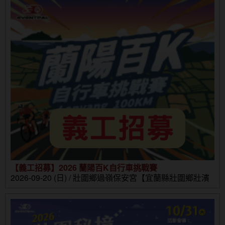
【義工招募】2026 蘭陽百K自行車挑戰賽
2026-09-20 (日) / 壯圍鄉過嶺保安宮【宜蘭縣壯圍鄉壯濱
路三段302號】