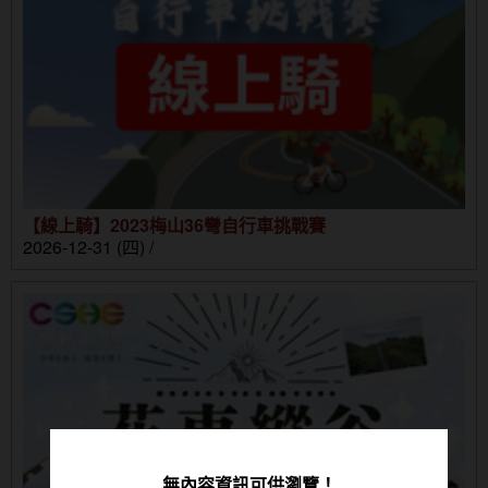
【線上騎】2023梅山36彎自行車挑戰賽
2026-12-31 (四) /
無內容資訊可供瀏覽！