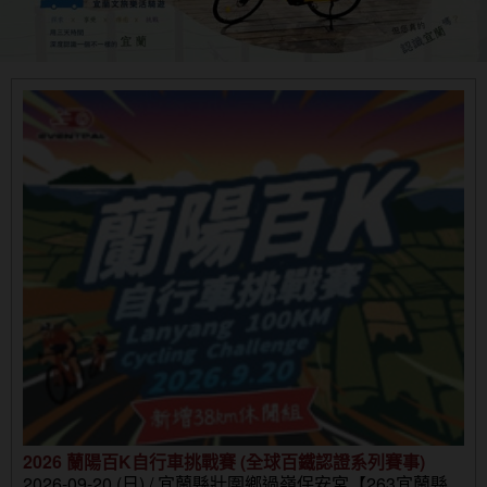
2026 蘭陽百K自行車挑戰賽 (全球百鐵認證系列賽事)
2026-09-20 (日) / 宜蘭縣壯圍鄉過嶺保安宮【263宜蘭縣