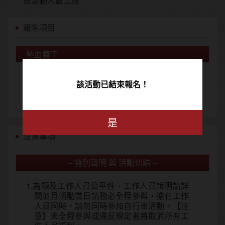
依活動人數上限
報名項目
熱血義工
價格: NT$0
該活動已結束報名！
報名限制人數: 依活動上限
年齡限制: 16歳 ~ 70歳
是
注意事項
-- 特別聲明 與 活動切結 --
1.為顧及工作人員公平性，工作人員說明請詳
閱並且活動當日請務必全程參與，擔任工作
人員同時，請勿同時參加自行車活動。【注
意】未全程參與或違反規定者將取消所有工