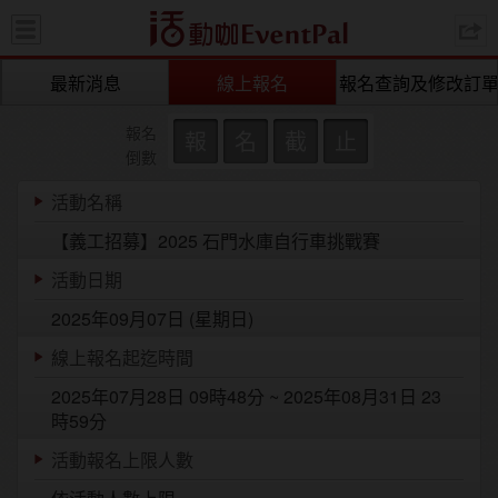
活動咖 
最新消息
線上報名
報名查詢及修改訂
報名
報
名
截
止
倒數
活動名稱
【義工招募】2025 石門水庫自行車挑戰賽
活動日期
2025年09月07日 (星期日)
線上報名起迄時間
2025年07月28日 09時48分 ~ 2025年08月31日 23
時59分
活動報名上限人數