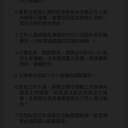
作人員福利。
2.蒐集台端個人資料係為參加本活動工作人員
所需進行蒐集、處理及利用您的個人資料，
資料不用於其他用途。
3.工作人員錄取名單將於8月27日起利用手機
。
簡訊、LINE群組邀請方式通知錄取
4.已報名者，如欲取消，請務必9月3日 (三)前
與大會連絡，以免造成重大影響，致使賽務
耽誤，謝謝配合!
5.主辦單位保有工作人員福利調整權利。
6.錄取工作人員，請務必遵守相關工作訓練內
容及工作規範，如有無法配合及違反之情
事，主辦單位保有權更換該名工作人員之權
利。
7.切勿私自打包或取走活動相關物資，若發現
有此情形將以偷竊辦理。