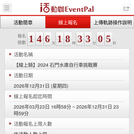
活動咖 
活動簡章
線上報名
上傳軌跡操作說明
報名
1
4
6
1
8
3
3
0
5
倒數
天
時
分
秒
活動名稱
【線上騎】2024 石門水庫自行車挑戰賽
活動日期
2026年12月31日 (星期四)
線上報名起迄時間
2026年03月23日 16時58分 ~ 2026年12月31日 23
時59分
活動報名上限人數